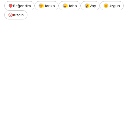
Beğendim
Harika
Haha
Vay
Üzgün
Kızgın