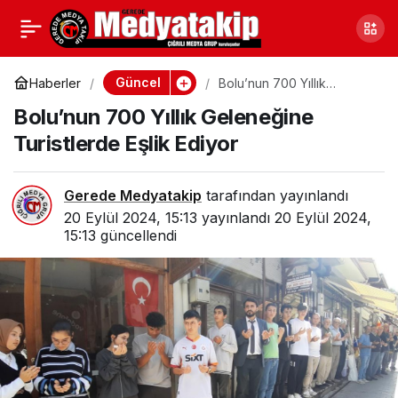
Bolu OBM: 13 Aileye
0
Paylaş
Milyonlarca Lira Hibe
Güncel
Haberler
Bolu’nun 700 Yıllık
Geleneğine Turistlerde
Bolu’nun 700 Yıllık Geleneğine
Eşlik Ediyor
Desteği Verildi
Turistlerde Eşlik Ediyor
Gerede Medyatakip
tarafından yayınlandı
20 Eylül 2024, 15:13
yayınlandı
20 Eylül 2024,
15:13
güncellendi