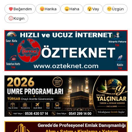
Beğendim
Harika
Haha
Vay
Üzgün
Kızgın