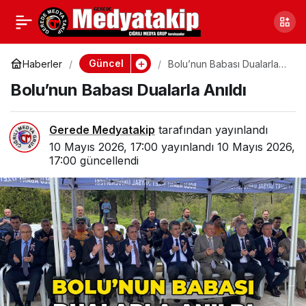
Genç Kızlar Arasında
0
Paylaş
“Erkek Arkadaş”
Güncel
Haberler
Bolu’nun Babası Dualarla
Anıldı
Bolu’nun Babası Dualarla Anıldı
Kavgası Kanlı Bitti
Gerede Medyatakip
tarafından yayınlandı
10 Mayıs 2026, 17:00
yayınlandı
10 Mayıs 2026,
17:00
güncellendi