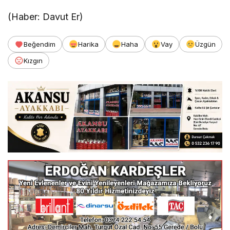
(Haber: Davut Er)
Beğendim
Harika
Haha
Vay
Üzgün
Kızgın