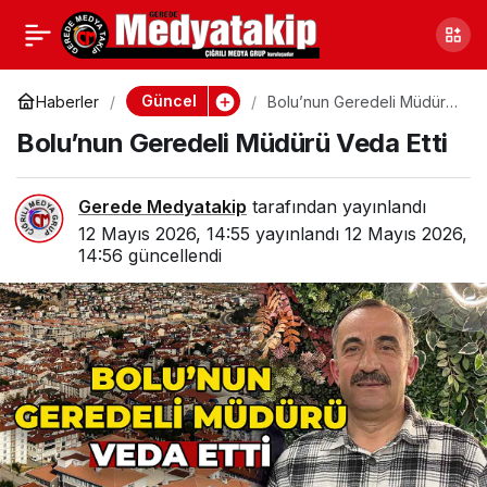
Bolu’daki
0
Paylaş
Operasyonların
Güncel
Haberler
Bolu’nun Geredeli Müdürü
Veda Etti
Bolu’nun Geredeli Müdürü Veda Etti
Merkezindeki Şirkete
Gerede Medyatakip
tarafından yayınlandı
Kayyum Atandı
12 Mayıs 2026, 14:55
yayınlandı
12 Mayıs 2026,
14:56
güncellendi