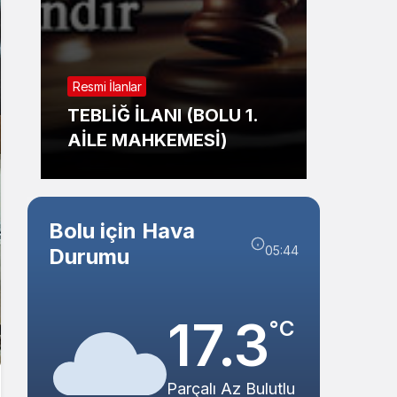
Sistem Modu
Sistem modunu seçin.
Resmi İl
Resmi İlanlar
TAŞI
TEBLİĞ İLANI (BOLU 1.
İHALE
AİLE MAHKEMESİ)
BELED
Bolu için Hava
05:44
Durumu
17.3
°C
Parçalı Az Bulutlu