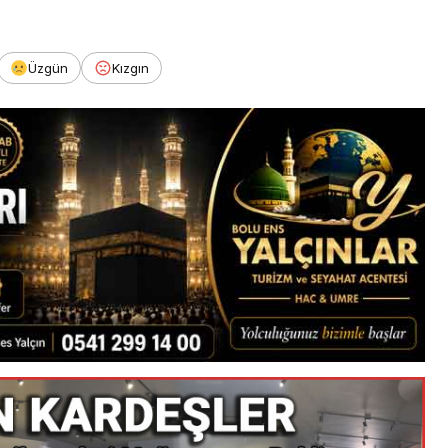
Üzgün
Kızgın