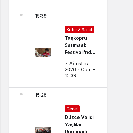
15:39
Kültür & Sanat
Taşköprü
Sarımsak
Festivali’nde
El Sanatları ve
7 Ağustos
Yöresel
2026 - Cum -
Lezzetler
15:39
Buluştu
15:28
Genel
Düzce Valisi
Yaşlıları
Unutmadı