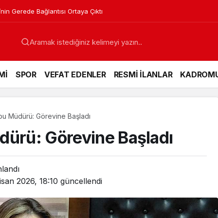
a Müdürü Hakkında Yeni Karar
Mİ
SPOR
VEFAT EDENLER
RESMİ İLANLAR
KADROM
pu Müdürü: Görevine Başladı
dürü: Görevine Başladı
nlandı
isan 2026, 18:10
güncellendi