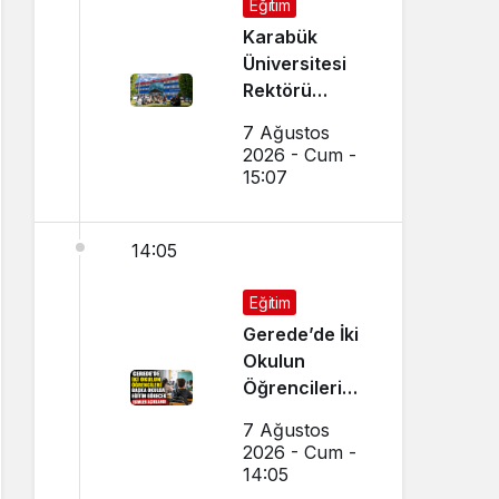
Eğitim
Karabük
Üniversitesi
Rektörü
Kırışık’tan
7 Ağustos
Aday
2026 - Cum -
Öğrencilere
15:07
Tercih Çağrısı
14:05
Eğitim
Gerede’de İki
Okulun
Öğrencileri
Başka Okulda
7 Ağustos
Eğitim
2026 - Cum -
Görecek
14:05