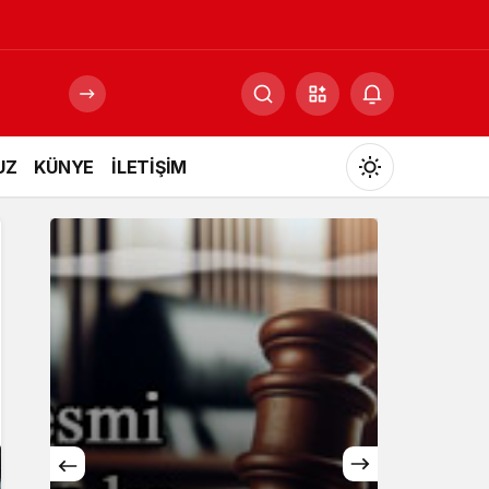
UZ
KÜNYE
İLETİŞİM
Mod
değiştir
Gündüz Modu
Gündüz modunu seçin.
Gece Modu
Gece modunu seçin.