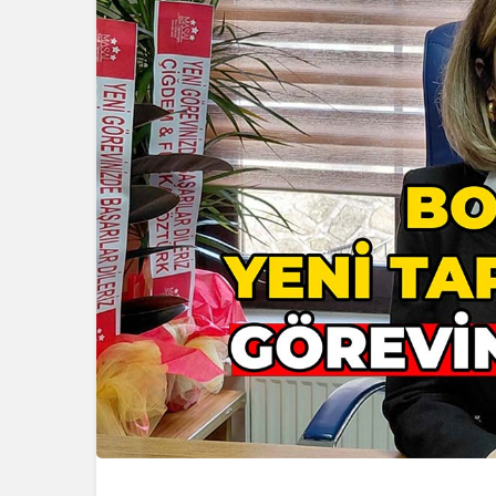
Güncel
Ünlü Oyunc
Çiftçi’nin
Bağlantısı 