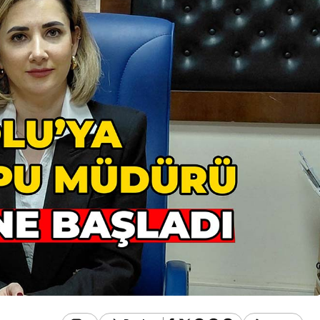
Güncel
u Ülkü Hilal
Gerede’de Görev Yapan
 Gerede
Banka Müdürü Hakkında
Ortaya Çıktı
Yeni Karar