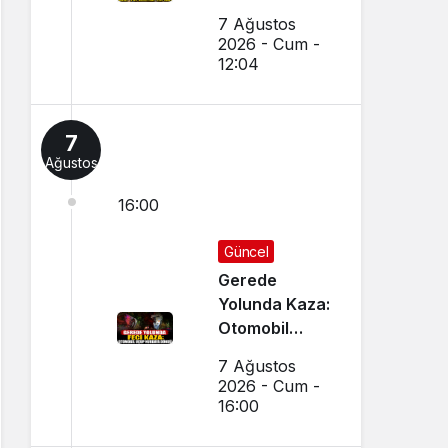
Yapıldı
7 Ağustos
2026 - Cum -
12:04
7
Ağustos
16:00
Güncel
Gerede
Yolunda Kaza:
Otomobil
Uçup
7 Ağustos
Hurdaya
2026 - Cum -
Döndü
16:00