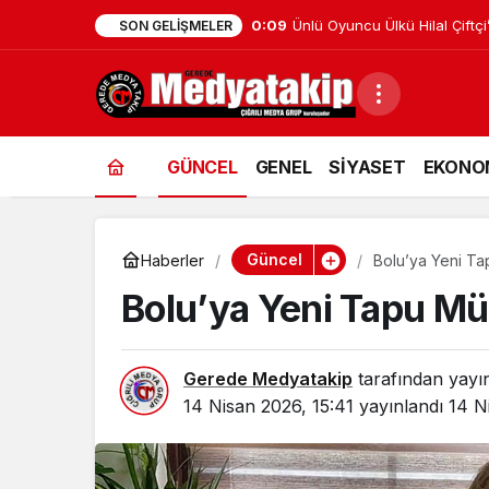
0:01
Gerede’de Görev Yapan Bank
SON GELIŞMELER
GÜNCEL
GENEL
SİYASET
EKONO
Güncel
Haberler
Bolu’ya Yeni Ta
Bolu’ya Yeni Tapu Mü
Gerede Medyatakip
tarafından yayı
14 Nisan 2026, 15:41
yayınlandı
14 N