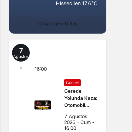
Hissedilen 17.6°C
Daha Fazla Detay
7
Ağustos
16:00
Güncel
Gerede
Yolunda Kaza:
Otomobil
Uçup
7 Ağustos
Hurdaya
2026 - Cum -
Döndü
16:00