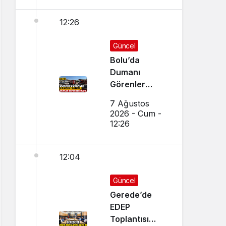
12:26
Güncel
Bolu’da
Dumanı
Görenler
Yangın Sandı,
7 Ağustos
Ekipler
2026 - Cum -
Seferber Oldu
12:26
12:04
Güncel
Gerede’de
EDEP
Toplantısı