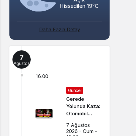
Hissedilen 19°C
Daha Fazla Detay
7
Ağustos
16:00
Güncel
Gerede
Yolunda Kaza:
Otomobil
Uçup
7 Ağustos
Hurdaya
2026 - Cum -
Döndü