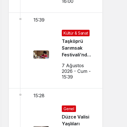
16:00
15:39
Kültür & Sanat
Taşköprü
Sarımsak
Festivali’nde
El Sanatları ve
7 Ağustos
Yöresel
2026 - Cum -
Lezzetler
15:39
Buluştu
15:28
Genel
Düzce Valisi
Yaşlıları