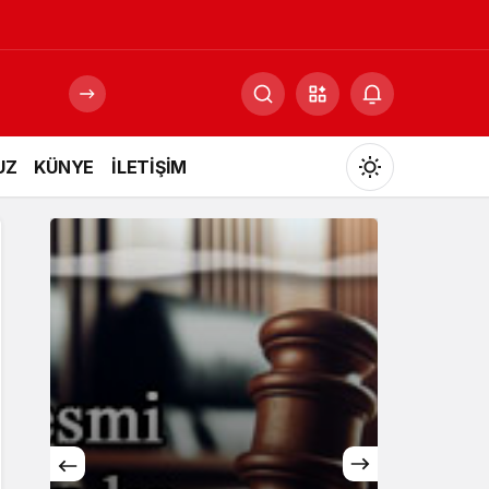
UZ
KÜNYE
İLETİŞİM
Mod
değiştir
Gündüz Modu
Gündüz modunu seçin.
Gece Modu
Gece modunu seçin.