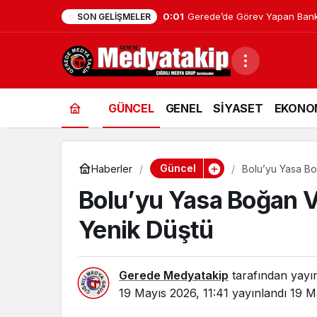
0:01
Gerede’de Görev Yapan Bank
SON GELIŞMELER
GÜNCEL
GENEL
SİYASET
EKONO
Güncel
Haberler
Bolu’yu Yasa Bo
Bolu’yu Yasa Boğan V
Yenik Düştü
Gerede Medyatakip
tarafından yayı
19 Mayıs 2026, 11:41
yayınlandı
19 M