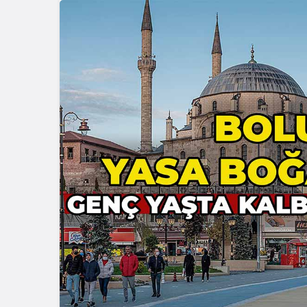
Güncel
Güncel
Ünlü Oyuncu Ülkü Hilal
Gerede’de
Çiftçi’nin Gerede
Banka Müd
Bağlantısı Ortaya Çıktı
Yeni Karar