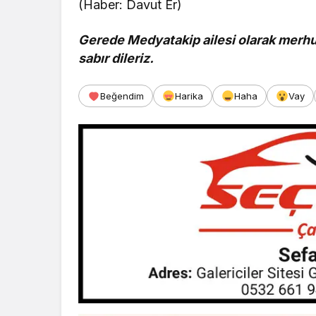
(Haber: Davut Er)
Gerede Medyatakip ailesi olarak merhum
sabır dileriz.
Beğendim
Harika
Haha
Vay