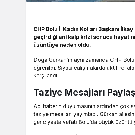
CHP Bolu İl Kadın Kolları Başkanı İlka
geçirdiği ani kalp krizi sonucu hayatın
üzüntüye neden oldu.
Doğa Gürkan’ın aynı zamanda CHP Bolu Ge
öğrenildi. Siyasi çalışmalarda aktif rol 
karşılandı.
Taziye Mesajları Paylaş
Acı haberin duyulmasının ardından çok s
taziye mesajları yayımladı. Gürkan ailesine
genç yaşta vefatı Bolu’da büyük üzüntü y