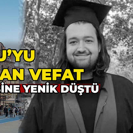
Resmi İlanlar
 Görev Yapan
ürü Hakkında
TEBLİĞ İLANI (BOLU 1.
AİLE MAHKEMESİ)