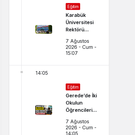
Eğitim
Karabük
Üniversitesi
Rektörü
Kırışık’tan
7 Ağustos
Aday
2026 - Cum -
Öğrencilere
15:07
Tercih Çağrısı
14:05
Eğitim
Gerede’de İki
Okulun
Öğrencileri
Başka Okulda
7 Ağustos
Eğitim
2026 - Cum -
Görecek
14:05