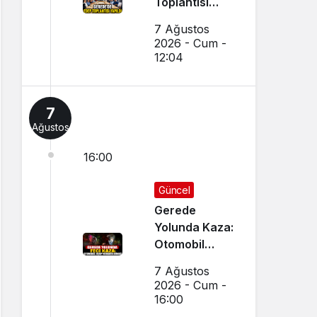
Toplantısı
Yapıldı
7 Ağustos
2026 - Cum -
12:04
7
Ağustos
16:00
Güncel
Gerede
Yolunda Kaza:
Otomobil
Uçup
7 Ağustos
Hurdaya
2026 - Cum -
Döndü
16:00