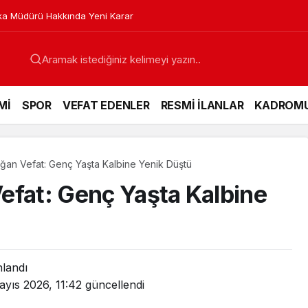
a Müdürü Hakkında Yeni Karar
Mİ
SPOR
VEFAT EDENLER
RESMİ İLANLAR
KADROM
ğan Vefat: Genç Yaşta Kalbine Yenik Düştü
efat: Genç Yaşta Kalbine
nlandı
ayıs 2026, 11:42
güncellendi