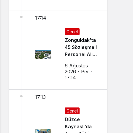
17:14
Genel
Zonguldak’ta
45 Sözleşmeli
Personel Alımı
Yapılacak!
6 Ağustos
2026 - Per -
17:14
17:13
Genel
Düzce
Kaynaşlı’da