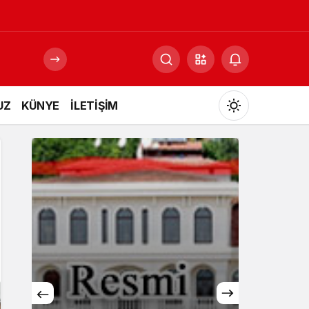
UZ
KÜNYE
İLETİŞİM
Mod
değiştir
Gündüz Modu
Gündüz modunu seçin.
Gece Modu
Gece modunu seçin.