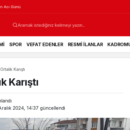
in Acı Günü
Mİ
SPOR
VEFAT EDENLER
RESMİ İLANLAR
KADROM
rtalık Karıştı
k Karıştı
nlandı
Aralık 2024, 14:37
güncellendi