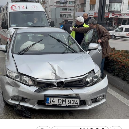
Güncel
Çirkin Olay:
oruşturma
Geredeli Tanınmış
Siyasetçinin Acı Günü