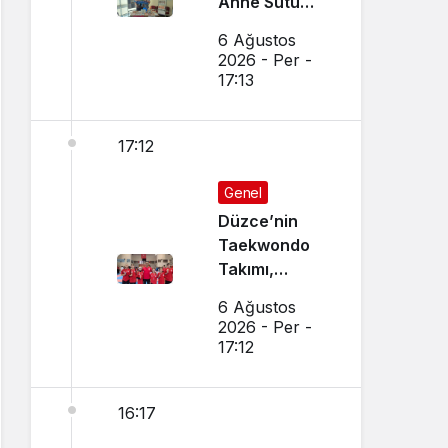
Anne Sütü
Farkındalığı
6 Ağustos
İçin Etkinlik
2026 - Per -
Düzenlendi
17:13
17:12
Genel
Düzce’nin
Taekwondo
Takımı,
Amasya’da
6 Ağustos
Başarı
2026 - Per -
Sağladı
17:12
16:17