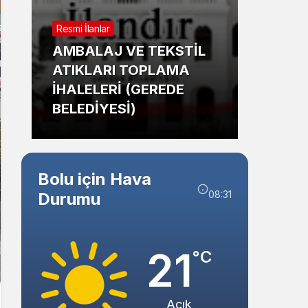
Sistem Modu
Resmi İlanlar
Sistem modunu seçin.
Güncel
AMBALAJ VE TEKSTİL
ATIKLARI TOPLAMA
Bolu’
İHALELERİ (GEREDE
Mahm
BELEDİYESİ)
Tehli
Bolu için Hava
08:31
Durumu
21
°C
Açık