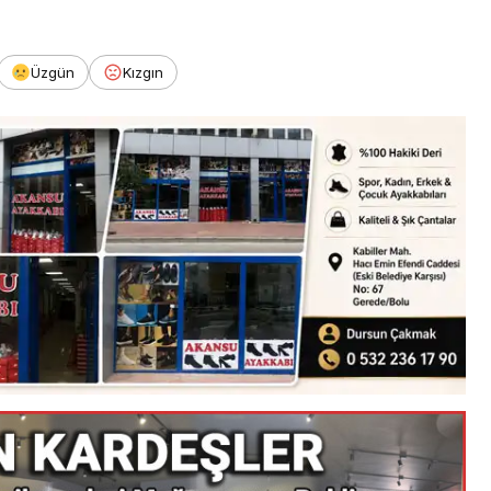
Üzgün
Kızgın