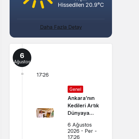
Hissedilen 20.9°C
Daha Fazla Detay
6
Ağustos
17:26
Genel
Ankara’nın
Kedileri Artık
Dünyaya
Canlı Yayında
6 Ağustos
Tanıtılıyor
2026 - Per -
17:26