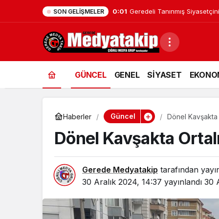
0:01
Geredeli Tanınmış Siyasetçin
SON GELIŞMELER
GÜNCEL
GENEL
SİYASET
EKONO
Güncel
Haberler
Dönel Kavşakta O
Dönel Kavşakta Ortalı
Gerede Medyatakip
tarafından yayı
30 Aralık 2024, 14:37
yayınlandı
30 