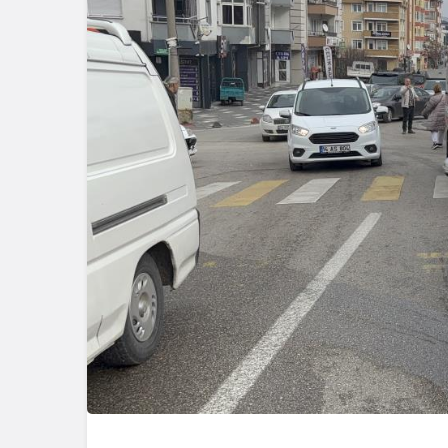
Güncel
Gerede’de 
Emniyet S
Başlattı