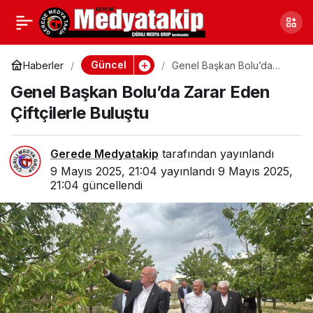
Bolu’da Tema
0
Paylaş
“Anadolu’nun Ana
Güncel
Haberler
Genel Başkan Bolu’da
Zarar Eden Çiftçilerle
Genel Başkan Bolu’da Zarar Eden
Buluştu
Yüreği”
Çiftçilerle Buluştu
Gerede Medyatakip
tarafından yayınlandı
9 Mayıs 2025, 21:04
yayınlandı
9 Mayıs 2025,
21:04
güncellendi