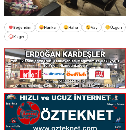
Beğendim
Harika
Haha
Vay
Üzgün
Kızgın