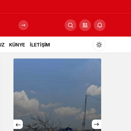
UZ
KÜNYE
İLETİŞİM
Mod
değiştir
Gündüz Modu
Gündüz modunu seçin.
Gece Modu
Gece modunu seçin.