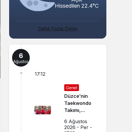
Hissedilen 22.4°C
Daha Fazla Detay
6
Ağustos
17:12
Genel
Düzce’nin
Taekwondo
Takımı,
Amasya’da
6 Ağustos
Başarı
2026 - Per -
Sağladı