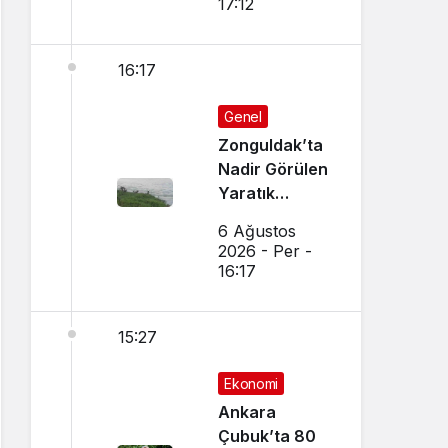
17:12
16:17
Genel
Zonguldak’ta
Nadir Görülen
Yaratık
Görüntülendi
6 Ağustos
2026 - Per -
16:17
15:27
Ekonomi
Ankara
Çubuk’ta 80