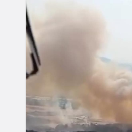
Güncel
Bolu’nun T
Mahmut Al
Tehlikeyi Ö