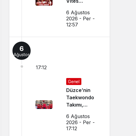
Vites
Yükseltti
6 Ağustos
2026 - Per -
12:57
6
Ağustos
17:12
Genel
Düzce’nin
Taekwondo
Takımı,
Amasya’da
6 Ağustos
Başarı
2026 - Per -
Sağladı
17:12