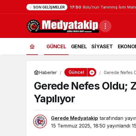
17:41
Düzce Üniversitesi Ekibi Slo
SON GELIŞMELER
GÜNCEL
GENEL
SİYASET
EKONO
Güncel
Haberler
Gerede Nefes O
Gerede Nefes Oldu; 
Yapılıyor
Gerede Medyatakip
tarafından yayı
15 Temmuz 2025, 18:50
yayınlandı
1