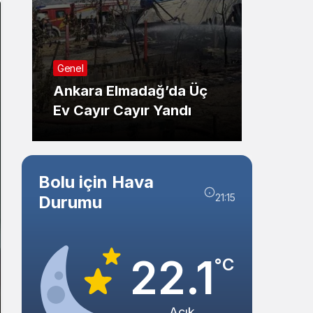
Sistem Modu
Sistem modunu seçin.
Sağlık
Genel
Düzce
Ankara Elmadağ’da Üç
Adayl
Ev Cayır Cayır Yandı
Ziyare
Bolu için Hava
21:15
Durumu
22.1
°C
Açık