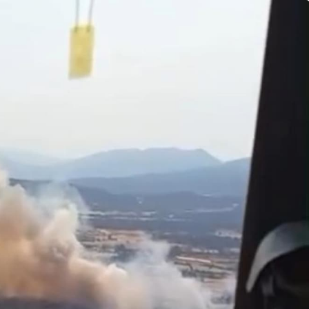
Eğitim
anınmış İsmi
an Büyük
Düzce Üniversitesi Ekibi
nledi
Slovenya’dan Ses Verdi