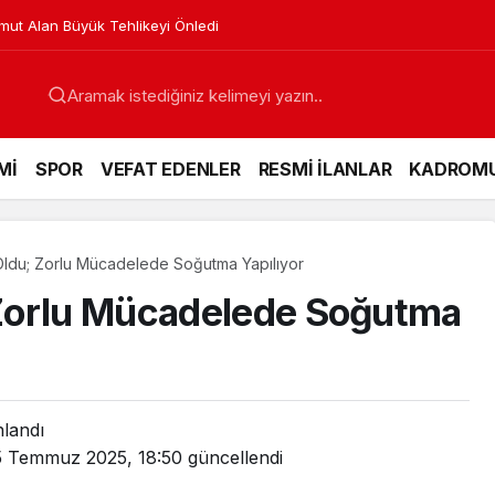
venya’dan Ses Verdi
Mİ
SPOR
VEFAT EDENLER
RESMİ İLANLAR
KADROM
ldu; Zorlu Mücadelede Soğutma Yapılıyor
Zorlu Mücadelede Soğutma
nlandı
5 Temmuz 2025, 18:50
güncellendi