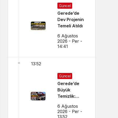
Güncel
Gerede’de
Dev Projenin
Temeli Atıldı
6 Ağustos
2026 - Per -
14:41
13:52
Güncel
Gerede’de
Büyük
Temizlik:
Kapsamlı
6 Ağustos
Çalışma
2026 - Per -
Başlatıldı
13:52