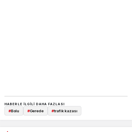
HABERLE ILGILI DAHA FAZLASI
#
Bolu
#
Gerede
#
trafik kazası