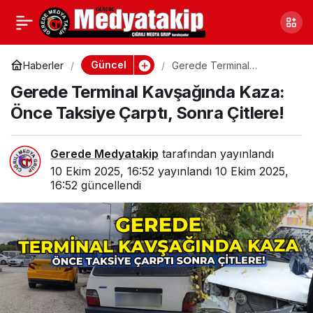
Gerede’de Trafik
0
Paylaş
Denetimleri Artırıldı:
Güncel
Haberler
Gerede Terminal
Kavşağında Kaza: Önce
Gerede Terminal Kavşağında Kaza:
Taksiye Çarptı, Sonra
Ekipler Sahada
Çitlere!
Önce Taksiye Çarptı, Sonra Çitlere!
Gerede Medyatakip
tarafından yayınlandı
10 Ekim 2025, 16:52
yayınlandı
10 Ekim 2025,
16:52
güncellendi