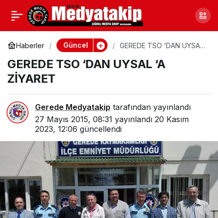
GENEL SEKRETERLİK
0
Paylaş
BİRİMİ OLUŞTURULDU
Güncel
Haberler
GEREDE TSO ‘DAN UYSAL
‘A ZİYARET
GEREDE TSO ‘DAN UYSAL ‘A
ZİYARET
Gerede Medyatakip
tarafından yayınlandı
27 Mayıs 2015, 08:31
yayınlandı
20 Kasım
2023, 12:06
güncellendi