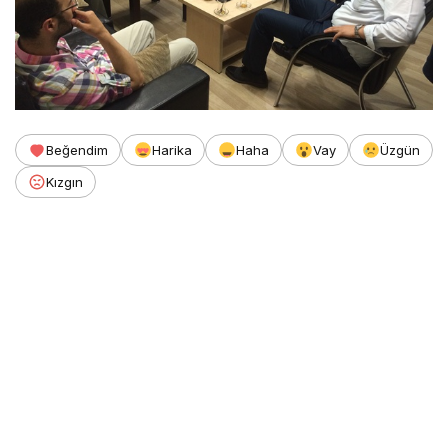
Beğendim
Harika
Haha
Vay
Üzgün
Kızgın