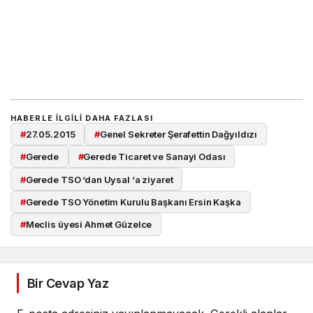
HABERLE ILGILI DAHA FAZLASI
#
27.05.2015
#
Genel Sekreter Şerafettin Dağyıldızı
#
Gerede
#
Gerede Ticaret ve Sanayi Odası
#
Gerede TSO ‘dan Uysal ‘a ziyaret
#
Gerede TSO Yönetim Kurulu Başkanı Ersin Kaşka
#
Meclis üyesi Ahmet Güzelce
Bir Cevap Yaz