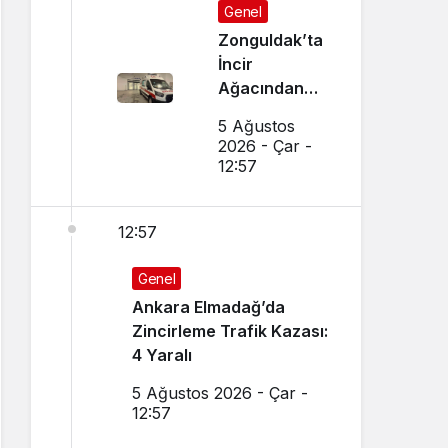
Genel
Zonguldak’ta
İncir
Ağacından
Düşen Adam
5 Ağustos
Ağır
2026 - Çar -
Yaralandı
12:57
12:57
Genel
Ankara Elmadağ’da
Zincirleme Trafik Kazası:
4 Yaralı
5 Ağustos 2026 - Çar -
12:57