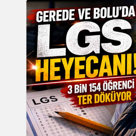
Güncel
Gerede’de
Oldu: AFAD
Duyurdu