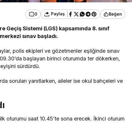
Paylaş
0
Beğen
ere Geçiş Sistemi (LGS) kapsamında 8. sınıf
 merkezi sınav başladı.
aylar, polis ekipleri ve gözetmenler eşliğinde sınav
at 09.30’da başlayan birinci oturumda ter dökerken,
eyişini sürdürdü.
rda soruları yanıtlarken, aileler ise okul bahçeleri ve
dı
ilk oturumu saat 10.45’te sona erecek. İkinci oturum