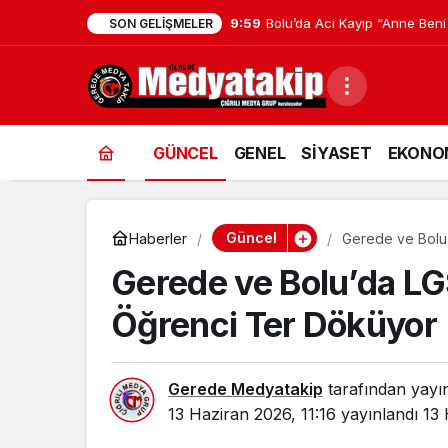
9:59
Bolu’da Acı Kayıp “Anne Beni
SON GELIŞMELER
GÜNCEL
GENEL
SİYASET
EKONO
Güncel
Haberler
Gerede ve Bolu
Gerede ve Bolu’da LG
Öğrenci Ter Döküyor
Gerede Medyatakip
tarafından yayı
13 Haziran 2026, 11:16
yayınlandı
13 