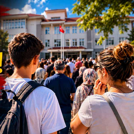
Güncel
 Deprem
 ve Kandilli
Bolu’da Acı Kayıp “Anne
Beni Kurtar” Dedi