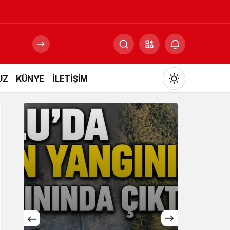
UZ
KÜNYE
İLETİŞİM
Mod
değiştir
Gündüz Modu
Gündüz modunu seçin.
Gece Modu
Gece modunu seçin.