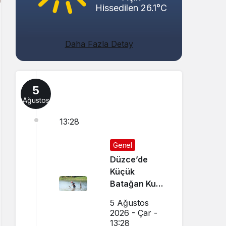
Hissedilen 26.1°C
Daha Fazla Detay
5
Ağustos
13:28
Genel
Düzce’de
Küçük
Batağan Kuşu
Kurtarıldı
5 Ağustos
2026 - Çar -
13:28