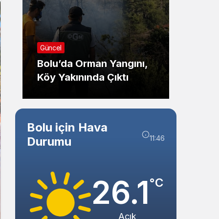
Sistem Modu
Sistem modunu seçin.
Güncel
Güncel
Gered
Bolu’da Orman Yangını,
Müdür
Köy Yakınında Çıktı
Müdür
Bolu için Hava
11:46
Durumu
26.1
°C
Açık