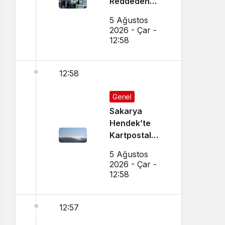
Reddeden
Ehliyetsiz
5 Ağustos
Sürücüye 390
2026 - Çar -
Bin TL Ceza
12:58
12:58
Genel
Sakarya
Hendek’te
Kartpostal
Gibi Manzara
5 Ağustos
Büyüledi
2026 - Çar -
12:58
12:57