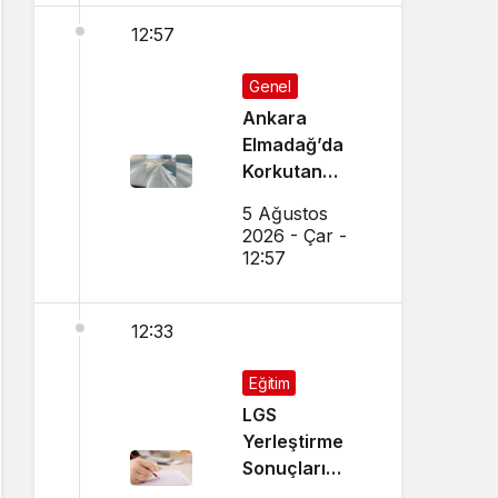
12:57
Genel
Ankara
Elmadağ’da
Korkutan
Transmikser
5 Ağustos
Yangını
2026 - Çar -
12:57
12:33
Eğitim
LGS
Yerleştirme
Sonuçları
Açıklandı!