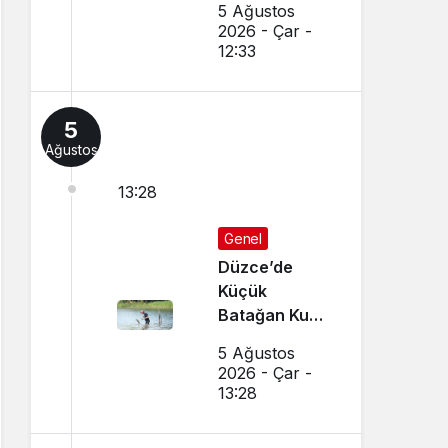
5 Ağustos
Sonuçlar
2026 - Çar -
Nereden
12:33
Sorgulanır,
Nakil
Başvuruları
5
Nasıl Yapılır?
Ağustos
13:28
Genel
Düzce’de
Küçük
Batağan Kuşu
Kurtarıldı
5 Ağustos
2026 - Çar -
13:28