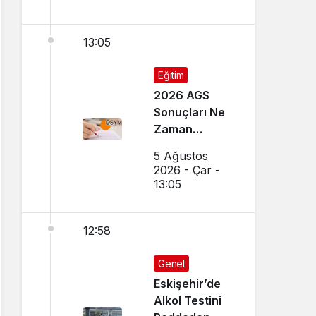
13:05
Eğitim
2026 AGS
Sonuçları Ne
Zaman
Açıklanacak?
5 Ağustos
Sonuçlar
2026 - Çar -
Nereden
13:05
Öğrenilir?
12:58
Genel
Eskişehir’de
Alkol Testini