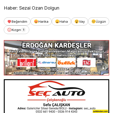
Haber: Sezai Ozan Dolgun
Beğendim
Harika
Haha
Vay
Üzgün
Kızgın
1