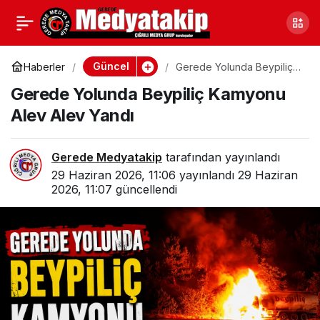
Gerede’de Vefat
0
Paylaş
Edenler (28 ve 29
Güncel
Haberler
Gerede Yolunda Beypiliç
Kamyonu Alev Alev Yandı
Gerede Yolunda Beypiliç Kamyonu
Haziran 2026)
Alev Alev Yandı
Gerede Medyatakip
tarafından yayınlandı
29 Haziran 2026, 11:06
yayınlandı
29 Haziran
2026, 11:07
güncellendi