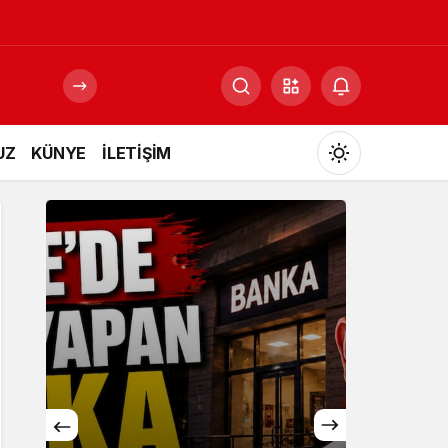
UZ
KÜNYE
İLETİŞİM
Mod
değiştir
Gündüz Modu
Gündüz modunu seçin.
Gece Modu
Gece modunu seçin.