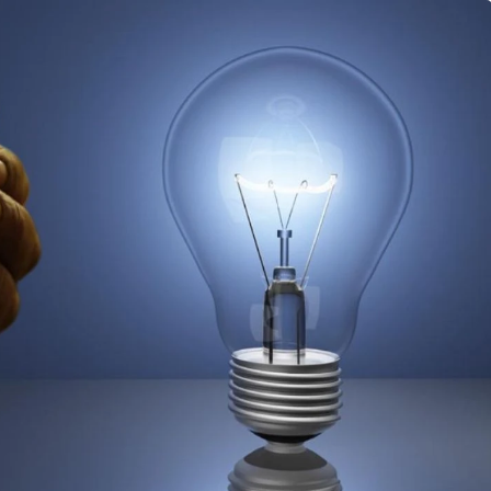
Güncel
Ünlü Oyuncu Ülkü Hilal
lu Yolunda
Çiftçi’nin Gerede
, 2 Yaralı
Bağlantısı Ortaya Çıktı