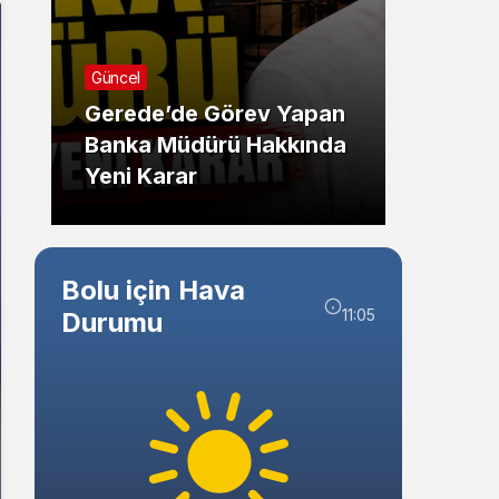
Sistem Modu
Sistem modunu seçin.
Güncel
Resmi İl
Gerede’de Görev Yapan
Banka Müdürü Hakkında
TEBLİ
Yeni Karar
AİLE
Bolu için Hava
11:05
Durumu