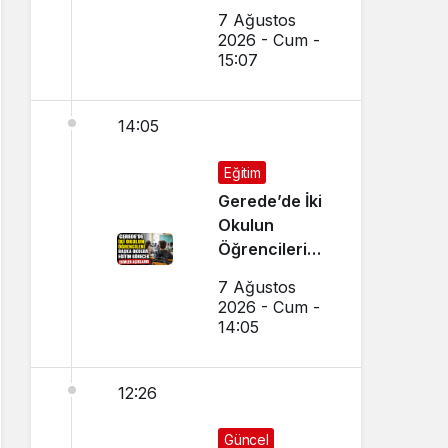
Kırışık’tan
7 Ağustos
Aday
2026 - Cum -
Öğrencilere
15:07
Tercih Çağrısı
14:05
Eğitim
Gerede’de İki
Okulun
Öğrencileri
Başka Okulda
7 Ağustos
Eğitim
2026 - Cum -
Görecek
14:05
12:26
Güncel