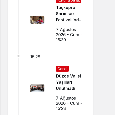
Kültür & Sanat
Taşköprü
Sarımsak
Festivali’nde
El Sanatları ve
7 Ağustos
Yöresel
2026 - Cum -
Lezzetler
15:39
Buluştu
15:28
Genel
Düzce Valisi
Yaşlıları
Unutmadı
7 Ağustos
2026 - Cum -
15:28