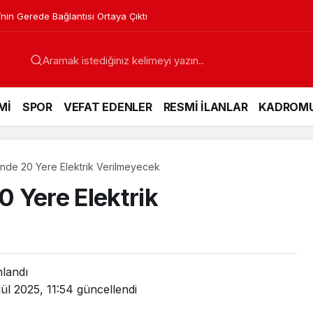
’nin Gerede Bağlantısı Ortaya Çıktı
Mİ
SPOR
VEFAT EDENLER
RESMİ İLANLAR
KADROM
nde 20 Yere Elektrik Verilmeyecek
 Yere Elektrik
nlandı
ül 2025, 11:54
güncellendi