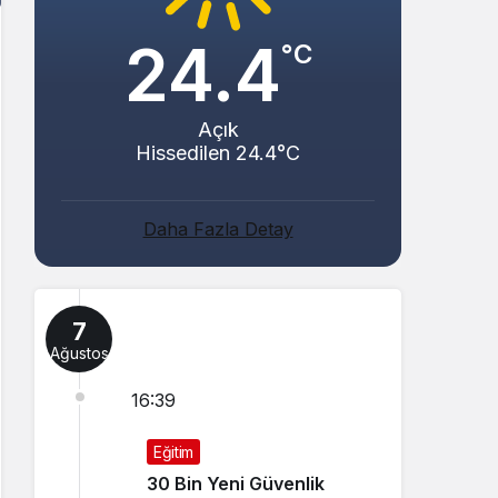
24.4
°C
Açık
Hissedilen 24.4°C
Daha Fazla Detay
7
Ağustos
16:39
Eğitim
30 Bin Yeni Güvenlik