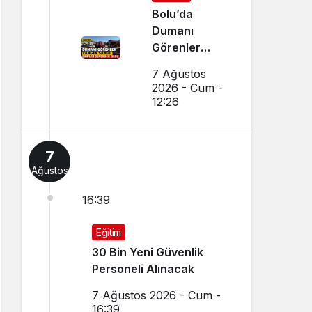
Bolu’da
Dumanı
Görenler
Yangın Sandı,
7 Ağustos
Ekipler
2026 - Cum -
Seferber Oldu
12:26
7
Ağustos
16:39
Eğitim
30 Bin Yeni Güvenlik
Personeli Alınacak
7 Ağustos 2026 - Cum -
16:39