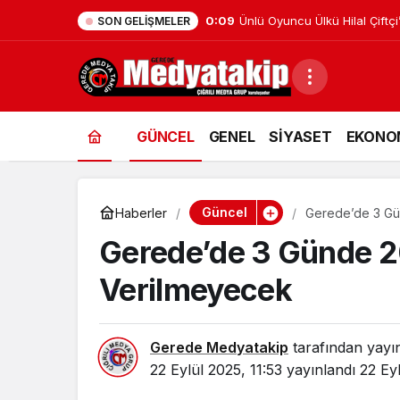
0:09
Ünlü Oyuncu Ülkü Hilal Çiftçi
SON GELIŞMELER
GÜNCEL
GENEL
SİYASET
EKONO
Güncel
Haberler
Gerede’de 3 Gü
Gerede’de 3 Günde 20
Verilmeyecek
Gerede Medyatakip
tarafından yayı
22 Eylül 2025, 11:53
yayınlandı
22 Eyl