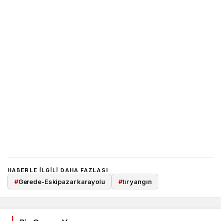
HABERLE ILGILI DAHA FAZLASI
#
Gerede-Eskipazar karayolu
#
tır yangın