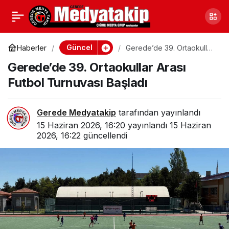
Gerede Yolunda Yangın:
0
Paylaş
Tır Alevlere Teslim Oldu
Güncel
Haberler
Gerede’de 39. Ortaokullar
Arası Futbol Turnuvası
Gerede’de 39. Ortaokullar Arası
Başladı
Futbol Turnuvası Başladı
Gerede Medyatakip
tarafından yayınlandı
15 Haziran 2026, 16:20
yayınlandı
15 Haziran
2026, 16:22
güncellendi