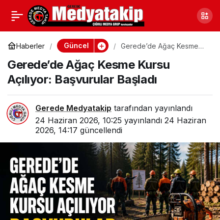
Gerede Jandarmasında
0
Paylaş
Görev Değişimi: Yeni
Güncel
Haberler
Gerede’de Ağaç Kesme
Kursu Açılıyor: Başvurular
Gerede’de Ağaç Kesme Kursu
Başladı
Komutan Belli Oldu
Açılıyor: Başvurular Başladı
Gerede Medyatakip
tarafından yayınlandı
24 Haziran 2026, 10:25
yayınlandı
24 Haziran
2026, 14:17
güncellendi