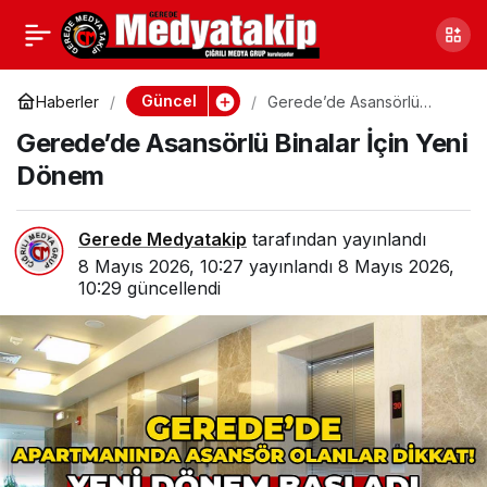
Bolu’da Ceza Yağdı,
0
Paylaş
Alkollü ve Ehliyetsiz
Güncel
Haberler
Gerede’de Asansörlü
Binalar İçin Yeni Dönem
Gerede’de Asansörlü Binalar İçin Yeni
Yakalandılar
Dönem
Gerede Medyatakip
tarafından yayınlandı
8 Mayıs 2026, 10:27
yayınlandı
8 Mayıs 2026,
10:29
güncellendi