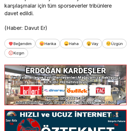
karşılaşmalar için tüm sporseverler tribünlere
davet edildi.
(Haber: Davut Er)
Beğendim
Harika
Haha
Vay
Üzgün
Kızgın