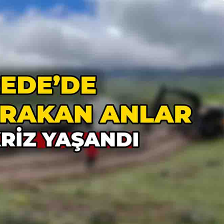
Güncel
Çirkin Olay:
oruşturma
Geredeli Tanınmış
Siyasetçinin Acı Günü