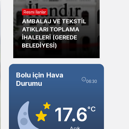
Sistem Modu
Resmi İlanlar
Sistem modunu seçin.
Güncel
AMBALAJ VE TEKSTİL
ATIKLARI TOPLAMA
Bolu’
İHALELERİ (GEREDE
Mahm
BELEDİYESİ)
Tehli
Bolu için Hava
06:30
Durumu
17.6
°C
Açık