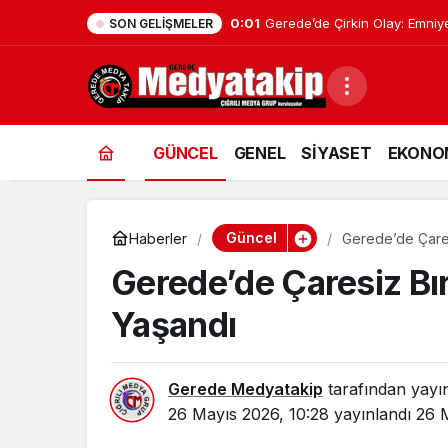
0:01
Geredeli Tanınmış Siyasetçin
SON GELIŞMELER
GÜNCEL
GENEL
SİYASET
EKONO
Güncel
Haberler
Gerede’de Çares
Gerede’de Çaresiz Bı
Yaşandı
Gerede Medyatakip
tarafından yayı
26 Mayıs 2026, 10:28
yayınlandı
26 