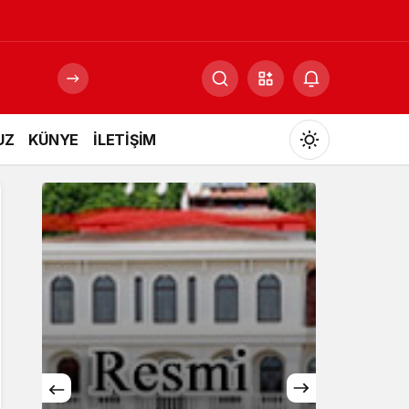
UZ
KÜNYE
İLETİŞİM
Mod
değiştir
Gündüz Modu
Gündüz modunu seçin.
Gece Modu
Gece modunu seçin.