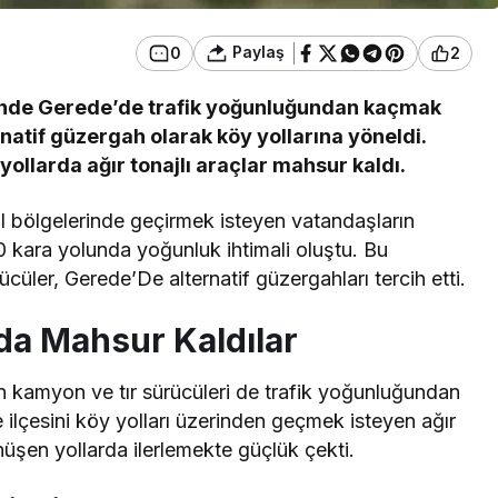
Paylaş
0
2
ünde Gerede’de trafik yoğunluğundan kaçmak
rnatif güzergah olarak köy yollarına yöneldi.
llarda ağır tonajlı araçlar mahsur kaldı.
il bölgelerinde geçirmek isteyen vatandaşların
 kara yolunda yoğunluk ihtimali oluştu. Bu
ler, Gerede’De alternatif güzergahları tercih etti.
da Mahsur Kaldılar
kamyon ve tır sürücüleri de trafik yoğunluğundan
e ilçesini köy yolları üzerinden geçmek isteyen ağır
önüşen yollarda ilerlemekte güçlük çekti.