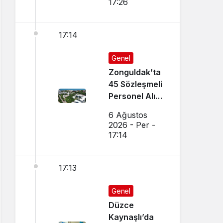
17:26
17:14
Genel
Zonguldak’ta
45 Sözleşmeli
Personel Alımı
Yapılacak!
6 Ağustos
2026 - Per -
17:14
17:13
Genel
Düzce
Kaynaşlı’da