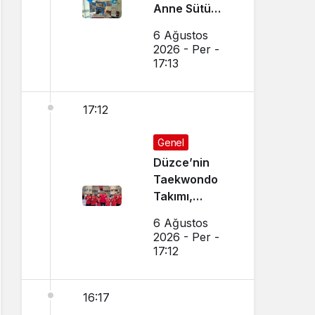
Anne Sütü
Farkındalığı
6 Ağustos
İçin Etkinlik
2026 - Per -
Düzenlendi
17:13
17:12
Genel
Düzce’nin
Taekwondo
Takımı,
Amasya’da
6 Ağustos
Başarı
2026 - Per -
Sağladı
17:12
16:17