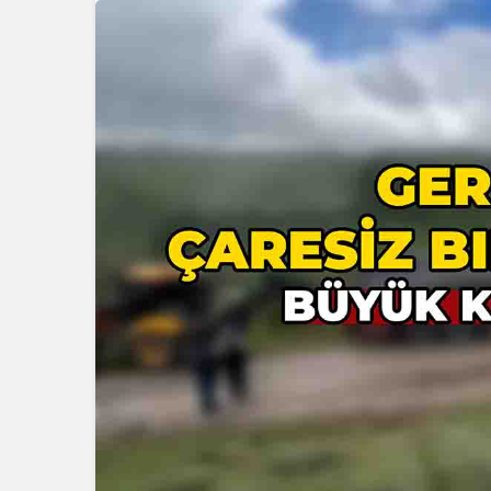
Güncel
Gerede’de 
Emniyet S
Başlattı