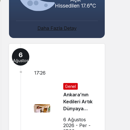
Hissedilen 17.6°C
Daha Fazla Detay
6
Ağustos
17:26
Genel
Ankara’nın
Kedileri Artık
Dünyaya
Canlı Yayında
6 Ağustos
Tanıtılıyor
2026 - Per -