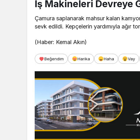
İş Makineleri Devreye G
Çamura saplanarak mahsur kalan kamyon ve
sevk edildi. Kepçelerin yardımıyla ağır ton
(Haber: Kemal Akın)
Beğendim
Harika
Haha
Vay