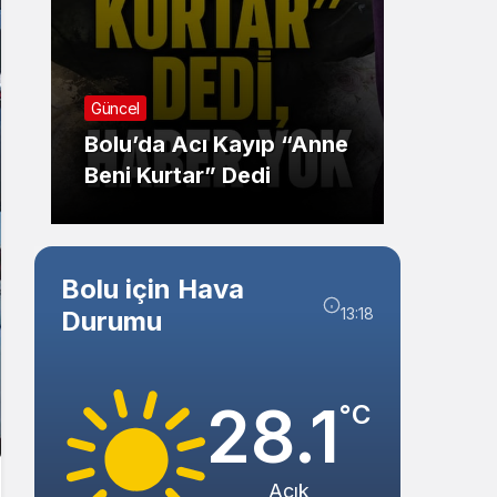
Sistem Modu
Sistem modunu seçin.
Güncel
Güncel
Bolu’da Acı Kayıp “Anne
Bolu’
Beni Kurtar” Dedi
Köy Y
Bolu için Hava
13:18
Durumu
28.1
°C
Açık