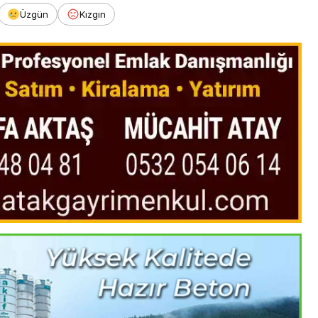
Üzgün
Kızgın