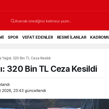
D ve Kandilli Duyurdu
Mİ
SPOR
VEFAT EDENLER
RESMİ İLANLAR
KADROM
Yağdı: 320 Bin TL Ceza Kesildi
: 320 Bin TL Ceza Kesildi
nlandı
t 2026, 23:43
güncellendi