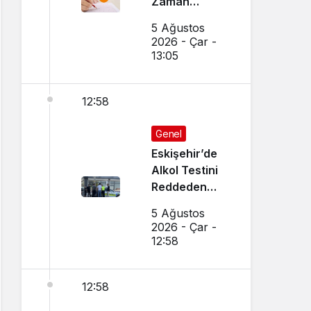
Zaman
Açıklanacak?
5 Ağustos
Sonuçlar
2026 - Çar -
Nereden
13:05
Öğrenilir?
12:58
Genel
Eskişehir’de
Alkol Testini
Reddeden
Ehliyetsiz
5 Ağustos
Sürücüye 390
2026 - Çar -
Bin TL Ceza
12:58
12:58