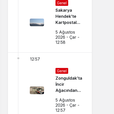
Genel
Sakarya
Hendek’te
Kartpostal
Gibi Manzara
5 Ağustos
Büyüledi
2026 - Çar -
12:58
12:57
Genel
Zonguldak’ta
İncir
Ağacından
Düşen Adam
5 Ağustos
Ağır
2026 - Çar -
Yaralandı
12:57