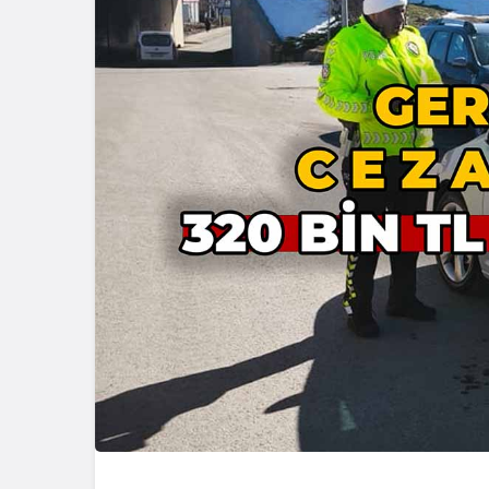
Spor
Boluspor 
Vites Yükse