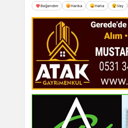
Beğendim
Harika
Haha
Vay