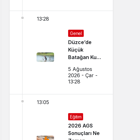
13:28
Genel
Düzce’de
Küçük
Batağan Kuşu
Kurtarıldı
5 Ağustos
2026 - Çar -
13:28
13:05
Eğitim
2026 AGS
Sonuçları Ne