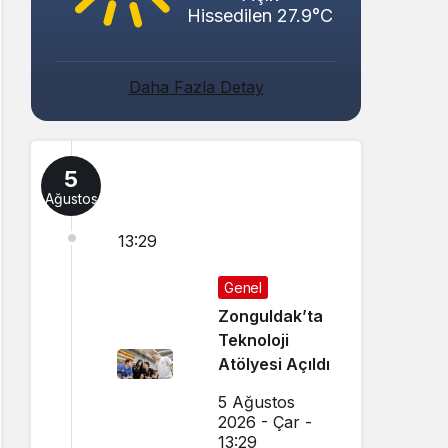
Hissedilen 27.9°C
Daha Fazla Detay
5
Ağustos
13:29
Genel
Zonguldak’ta
Teknoloji
Atölyesi Açıldı
5 Ağustos
2026 - Çar -
13:29