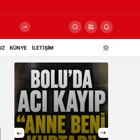
UZ
KÜNYE
İLETİŞİM
Mod
değiştir
Gündüz Modu
Gündüz modunu seçin.
Gece Modu
Gece modunu seçin.