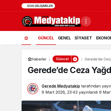
10:41
Gerede’de Deprem Oldu: AFA
SON GELIŞMELER
GÜNCEL
GENEL
SİYASET
EKONO
Güncel
Haberler
Gerede’de Ceza 
Gerede’de Ceza Yağdı
Gerede Medyatakip
tarafından yayı
9 Mart 2026, 23:43
yayınlandı
9 Mar