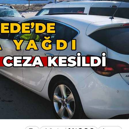
Güncel
Gerede’de Deprem
Transferde
Oldu: AFAD ve Kandilli
ltti
Duyurdu