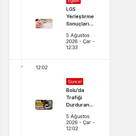
Eğitim
LGS
Yerleştirme
Sonuçları
Açıklandı!
5 Ağustos
Sonuçlar
2026 - Çar -
Nereden
12:33
Sorgulanır,
Nakil
12:02
Başvuruları
Nasıl Yapılır?
Güncel
Bolu’da
Trafiği
Durduran
Konvoya Ağır
5 Ağustos
Fatura
2026 - Çar -
12:02