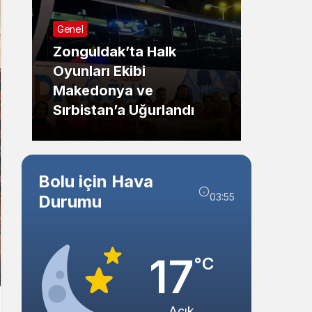
Sistem Modu
Genel
Sistem modunu seçin.
Zonguldak’ta Halk
Oyunları Ekibi
Güncel
Makedonya ve
Sırbistan’a Uğurlandı
Bolu’d
Bolu için Hava
03:55
Durumu
17
°C
Açık