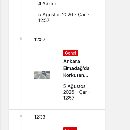
4 Yaralı
5 Ağustos 2026 - Çar -
12:57
12:57
Genel
Ankara
Elmadağ’da
Korkutan
Transmikser
5 Ağustos
Yangını
2026 - Çar -
12:57
12:33