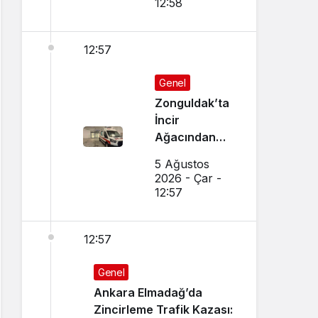
12:58
12:57
Genel
Zonguldak’ta
İncir
Ağacından
Düşen Adam
5 Ağustos
Ağır
2026 - Çar -
Yaralandı
12:57
12:57
Genel
Ankara Elmadağ’da
Zincirleme Trafik Kazası: