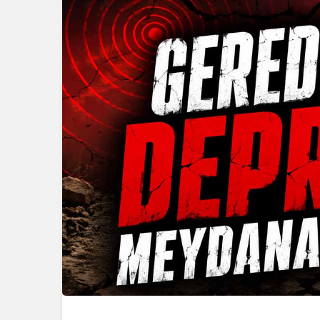
Güncel
Gerede’nin 
Müdürü Değ
Müdür Gör