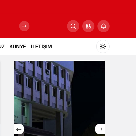
UZ
KÜNYE
İLETİŞİM
Mod
değiştir
Gündüz Modu
Gündüz modunu seçin.
Gece Modu
Gece modunu seçin.