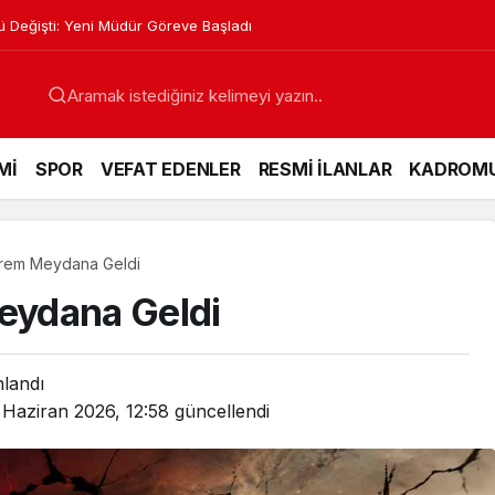
nları Kursları Başlıyor
Mİ
SPOR
VEFAT EDENLER
RESMİ İLANLAR
KADROM
rem Meydana Geldi
eydana Geldi
nlandı
 Haziran 2026, 12:58
güncellendi