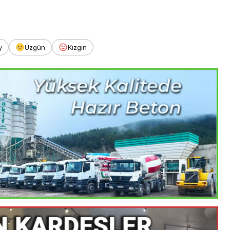
y
Üzgün
Kızgın