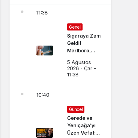
11:38
Genel
Sigaraya Zam
Geldi!
Marlboro,
Parliament,
5 Ağustos
Winston,
2026 - Çar -
Camel JTI
11:38
Grubu
Zamlandı mı?
10:40
İşte 5
Ağustos 2026
Güncel Sigara
Güncel
Fiyatları
Gerede ve
Yeniçağa’yı
Üzen Vefat: