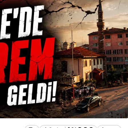
Genel
İlçe Sağlık
Zonguldak’ta HASAD
işti: Yeni
Halk Oyunları Kursları
eve Başladı
Başlıyor