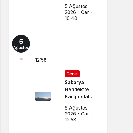
Tanınmış
5 Ağustos
Esnaf
2026 - Çar -
Hayatını
10:40
Kaybetti
5
Ağustos
12:58
Genel
Sakarya
Hendek’te
Kartpostal
Gibi Manzara
5 Ağustos
Büyüledi
2026 - Çar -
12:58