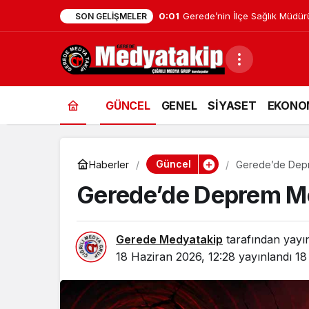
16:47
Zonguldak’ta HASAD Halk Oyu
SON GELIŞMELER
GÜNCEL
GENEL
SİYASET
EKONO
Güncel
Haberler
Gerede’de Dep
Gerede’de Deprem M
Gerede Medyatakip
tarafından yayı
18 Haziran 2026, 12:28
yayınlandı
18