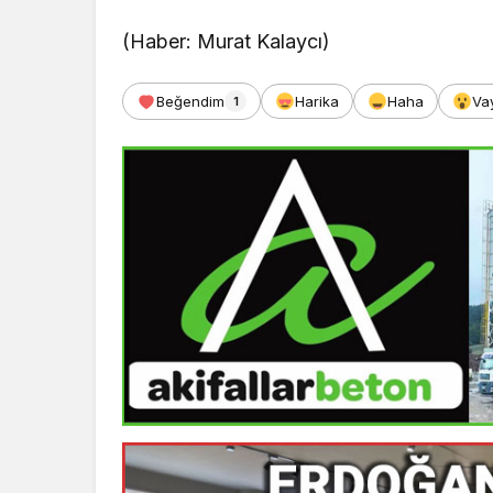
(Haber: Murat Kalaycı)
Beğendim
Harika
Haha
Va
1