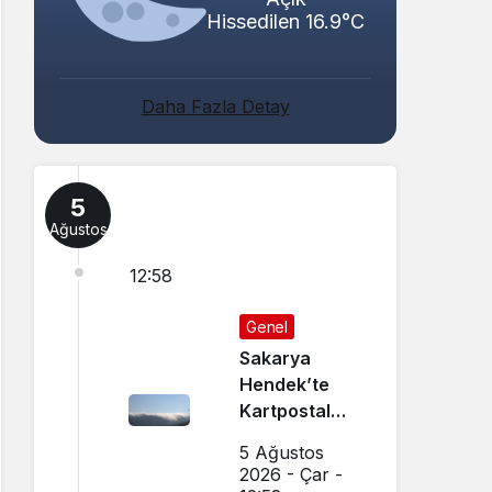
Hissedilen 16.9°C
Daha Fazla Detay
5
Ağustos
12:58
Genel
Sakarya
Hendek’te
Kartpostal
Gibi Manzara
5 Ağustos
Büyüledi
2026 - Çar -