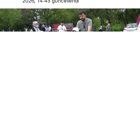
2026, 14:45
güncellendi
0
Paylaş
Beğen
15 yaşındaki Azra Soykan, lösemi tedavisinin
ardından yeniden spora dönerek basketbolcu
olma hayalini gerçekleştirmek istiyor.