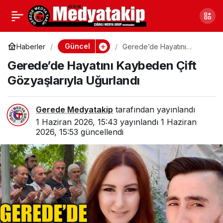
Bolu’da 15 Yaşındaki
0
Paylaş
Azra Hayallerinden
Güncel
Haberler
Gerede’de Hayatını
Kaybeden Çift
Gerede’de Hayatını Kaybeden Çift
Gözyaşlarıyla Uğurlandı
Vazgeçmedi
Gözyaşlarıyla Uğurlandı
Gerede Medyatakip
tarafından yayınlandı
1 Haziran 2026, 15:43
yayınlandı
1 Haziran
2026, 15:53
güncellendi