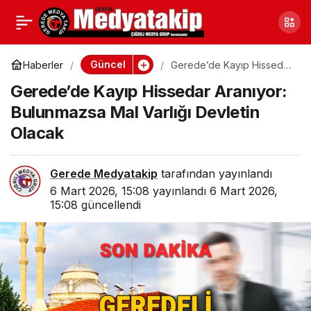
Bolu’da Kavşak Kazası:
0
Paylaş
Motosiklet Sürücüsü
Güncel
Haberler
Gerede’de Kayıp Hissedar
Aranıyor: Bulunmazsa Mal
Gerede’de Kayıp Hissedar Aranıyor:
Varlığı Devletin Olacak
Yaralandı
Bulunmazsa Mal Varlığı Devletin
Olacak
Gerede Medyatakip
tarafından yayınlandı
6 Mart 2026, 15:08
yayınlandı
6 Mart 2026,
15:08
güncellendi