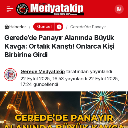
Bolu’da Neler Oluyor? 11
0
Paylaş
Şüpheli Tutuklandı
Güncel
Haberler
Gerede’de Panayır
Alanında Büyük Kavga:
Gerede’de Panayır Alanında Büyük
Ortalık Karıştı! Onlarca Kişi
Birbirine Girdi
Kavga: Ortalık Karıştı! Onlarca Kişi
Birbirine Girdi
Gerede Medyatakip
tarafından yayınlandı
22 Eylül 2025, 16:53
yayınlandı
22 Eylül 2025,
17:24
güncellendi