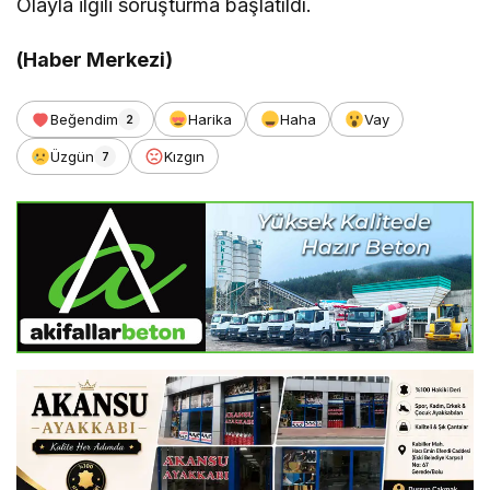
Olayla ilgili soruşturma başlatıldı.
(Haber Merkezi)
Beğendim
Harika
Haha
Vay
2
Üzgün
Kızgın
7