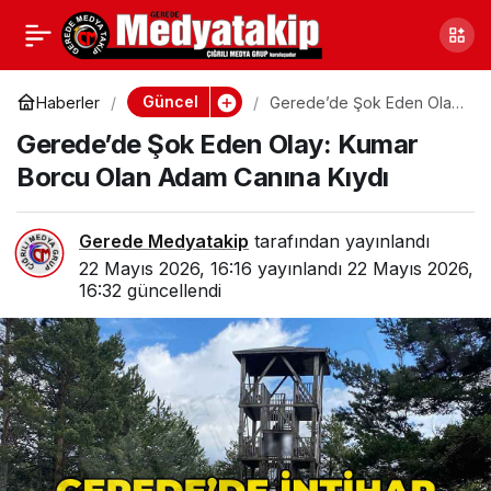
Bolu’da Bayram Trafiği:
0
Paylaş
Yoğunluk Artıyor
Güncel
Haberler
Gerede’de Şok Eden Olay:
Kumar Borcu Olan Adam
Gerede’de Şok Eden Olay: Kumar
Canına Kıydı
Borcu Olan Adam Canına Kıydı
Gerede Medyatakip
tarafından yayınlandı
22 Mayıs 2026, 16:16
yayınlandı
22 Mayıs 2026,
16:32
güncellendi