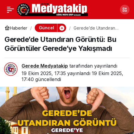
Eski Gerede Kaymakamı
0
Paylaş
Hayatını Kaybetti
Güncel
Haberler
Gerede’de Utandıran
Görüntü: Bu Görüntüler
Gerede’de Utandıran Görüntü: Bu
Gerede’ye Yakışmadı
Görüntüler Gerede’ye Yakışmadı
Gerede Medyatakip
tarafından yayınlandı
19 Ekim 2025, 17:35
yayınlandı
19 Ekim 2025,
17:40
güncellendi