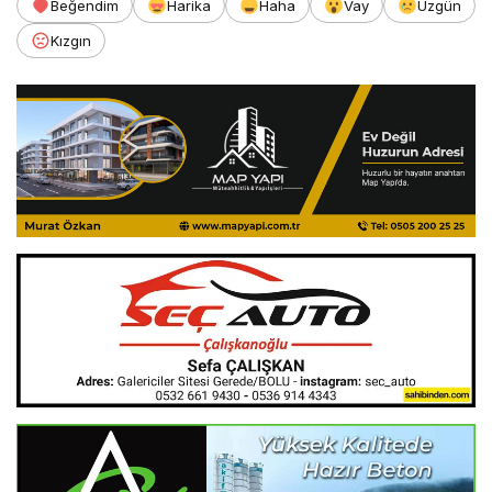
Beğendim
Harika
Haha
Vay
Üzgün
Kızgın