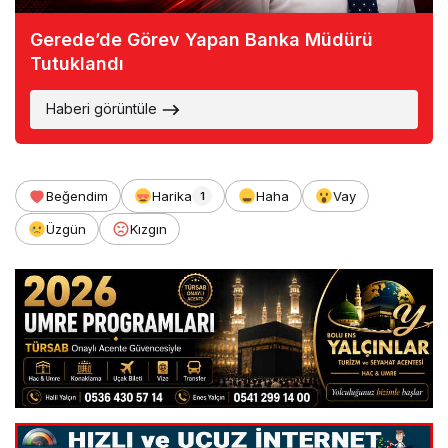
Gerede’de Görev Yapan Banka Müdürü
Tutuklandı
Haberi görüntüle
Beğendim
Harika
Haha
Vay
1
Üzgün
Kızgın