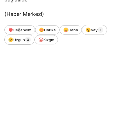
(Haber Merkezi)
Beğendim
Harika
Haha
Vay
1
Üzgün
Kızgın
3