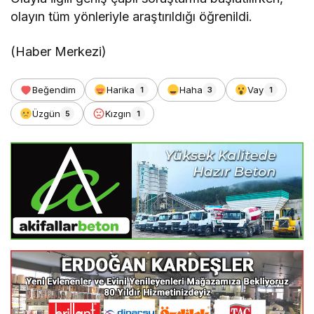
olayın tüm yönleriyle araştırıldığı öğrenildi.
(Haber Merkezi)
Beğendim
Harika
Haha
Vay
1
3
1
Üzgün
Kızgın
5
1