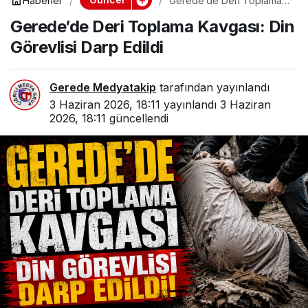
Haberler
Gerede’de Deri Toplama
Kavgası: Din Görevlisi Darp
Gerede’de Deri Toplama Kavgası: Din
Edildi
Görevlisi Darp Edildi
Gerede Medyatakip
tarafından yayınlandı
3 Haziran 2026, 18:11
yayınlandı
3 Haziran
2026, 18:11
güncellendi