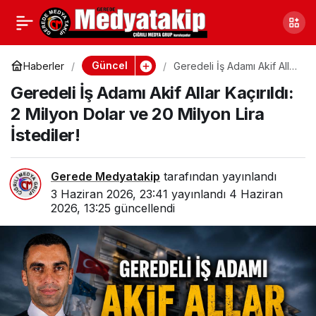
Gerede’de Deri Toplama
0
Paylaş
Kavgası: Din Görevlisi
Güncel
Haberler
Geredeli İş Adamı Akif Allar
Kaçırıldı: 2 Milyon Dolar ve
Geredeli İş Adamı Akif Allar Kaçırıldı:
20 Milyon Lira İstediler!
Darp Edildi
2 Milyon Dolar ve 20 Milyon Lira
İstediler!
Gerede Medyatakip
tarafından yayınlandı
3 Haziran 2026, 23:41
yayınlandı
4 Haziran
2026, 13:25
güncellendi