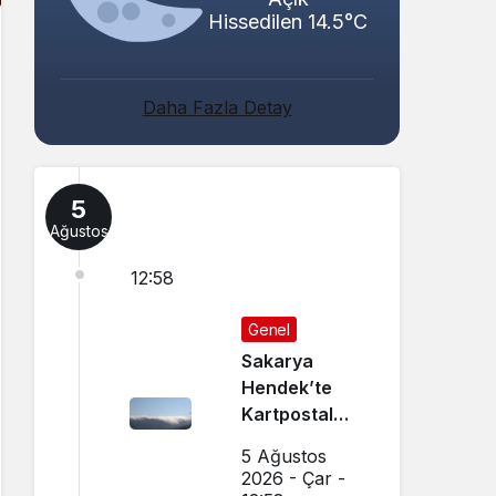
Hissedilen 14.5°C
Daha Fazla Detay
5
Ağustos
12:58
Genel
Sakarya
Hendek’te
Kartpostal
Gibi Manzara
5 Ağustos
Büyüledi
2026 - Çar -