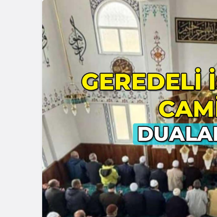
Güncel
Genel
Gerede’nin İlçe Sağlık
Zonguldak
Müdürü Değişti: Yeni
Halk Oyunla
Müdür Göreve Başladı
Başlıyor