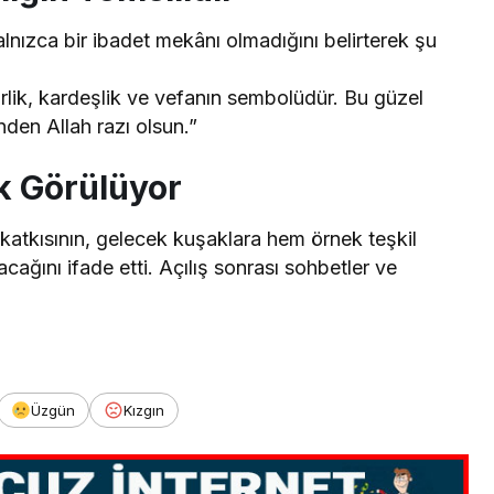
lnızca bir ibadet mekânı olmadığını belirterek şu
rlik, kardeşlik ve vefanın sembolüdür. Bu güzel
den Allah razı olsun.”
k Görülüyor
u katkısının, gelecek kuşaklara hem örnek teşkil
ağını ifade etti. Açılış sonrası sohbetler ve
Üzgün
Kızgın