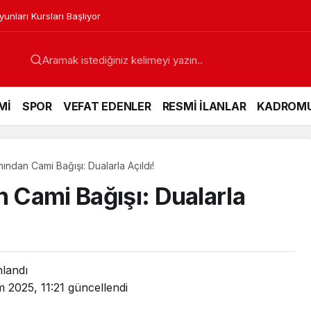
nları Kursları Başlıyor
Mİ
SPOR
VEFAT EDENLER
RESMİ İLANLAR
KADROM
nından Cami Bağışı: Dualarla Açıldı!
n Cami Bağışı: Dualarla
nlandı
m 2025, 11:21
güncellendi