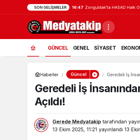
16:47
Zonguldak’ta HASAD Halk Oyu
SON GELIŞMELER
GÜNCEL
GENEL
SİYASET
EKONO
Güncel
Haberler
Geredeli İş İnsa
Geredeli İş İnsanında
Açıldı!
Gerede Medyatakip
tarafından yayı
13 Ekim 2025, 11:21
yayınlandı
13 Eki