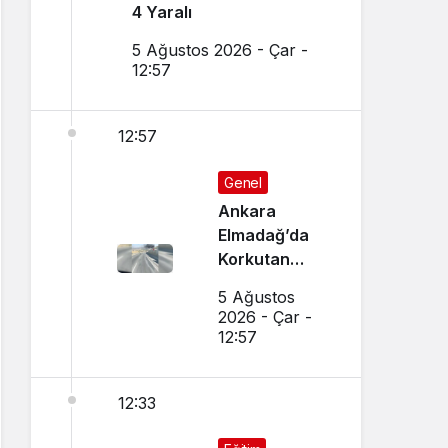
4 Yaralı
5 Ağustos 2026 - Çar -
12:57
12:57
Genel
Ankara
Elmadağ’da
Korkutan
Transmikser
5 Ağustos
Yangını
2026 - Çar -
12:57
12:33