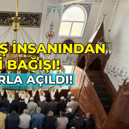
Genel
Zonguldak’ta Halk
’ta HASAD
Oyunları Ekibi
rı Kursları
Makedonya ve
Sırbistan’a Uğurlandı