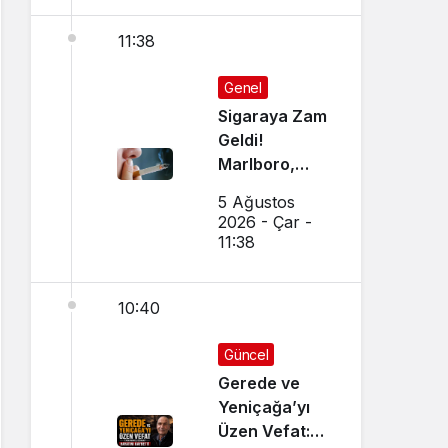
11:38
Genel
Sigaraya Zam
Geldi!
Marlboro,
Parliament,
5 Ağustos
Winston,
2026 - Çar -
Camel JTI
11:38
Grubu
Zamlandı mı?
10:40
İşte 5
Ağustos 2026
Güncel Sigara
Güncel
Fiyatları
Gerede ve
Yeniçağa’yı
Üzen Vefat: