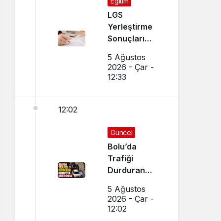
Eğitim
LGS
Yerleştirme
Sonuçları
Açıklandı!
5 Ağustos
Sonuçlar
2026 - Çar -
Nereden
12:33
Sorgulanır,
Nakil
12:02
Başvuruları
Nasıl Yapılır?
Güncel
Bolu’da
Trafiği
Durduran
Konvoya Ağır
5 Ağustos
Fatura
2026 - Çar -
12:02