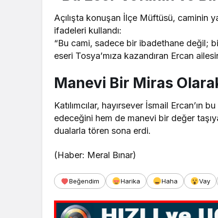
Açılışta konuşan İlçe Müftüsü, caminin ya
ifadeleri kullandı:
“Bu cami, sadece bir ibadethane değil; bi
eseri Tosya’mıza kazandıran Ercan ailesin
Manevi Bir Miras Olara
Katılımcılar, hayırsever İsmail Ercan’ın b
edeceğini hem de manevi bir değer taşıyac
dualarla tören sona erdi.
(Haber: Meral Bınar)
Beğendim
Harika
Haha
Vay