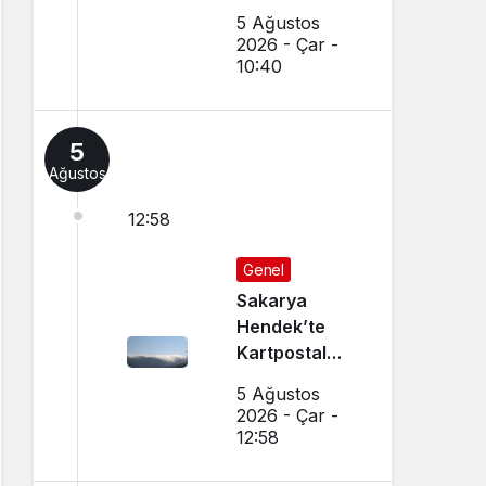
Tanınmış
5 Ağustos
Esnaf
2026 - Çar -
Hayatını
10:40
Kaybetti
5
Ağustos
12:58
Genel
Sakarya
Hendek’te
Kartpostal
Gibi Manzara
5 Ağustos
Büyüledi
2026 - Çar -
12:58