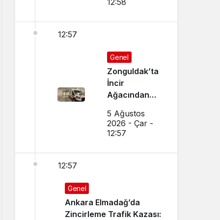
12:58
12:57
Genel
Zonguldak’ta
İncir
Ağacından
Düşen Adam
5 Ağustos
Ağır
2026 - Çar -
Yaralandı
12:57
12:57
Genel
Ankara Elmadağ’da
Zincirleme Trafik Kazası: