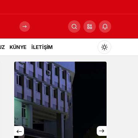
UZ
KÜNYE
İLETİŞİM
Mod
değiştir
Gündüz Modu
Gündüz modunu seçin.
Gece Modu
Gece modunu seçin.