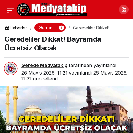
Bolu’da Deprem
0
Paylaş
Meydana Geldi: Kandilli
Güncel
Haberler
Geredeliler Dikkat!
Bayramda Ücretsiz Olacak
Geredeliler Dikkat! Bayramda
Verileri Paylaştı
Ücretsiz Olacak
Gerede Medyatakip
tarafından yayınlandı
26 Mayıs 2026, 11:21
yayınlandı
26 Mayıs 2026,
11:21
güncellendi