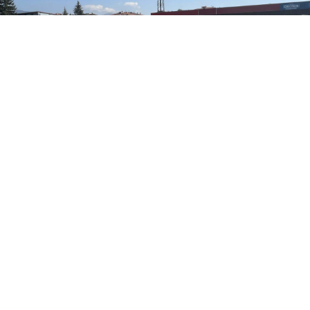
0
Paylaş
Beğen
Trendyol 1. Lig’de mücadele eden Boluspor’un
maçlarına ev sahipliği yapan ancak altyapı
eksiklikleri nedeniyle kapatılan Bolu Atatürk
Stadı’ndaki yenileme çalışmaları sürüyor.
Hedef: 12 Eylül’de Tamamlamak