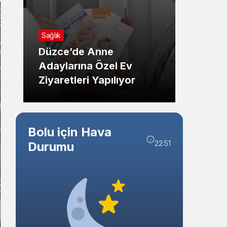
Sistem Modu
Genel
Sistem modunu seçin.
Sağlık
Kast
Düzce’de Anne
Uyuşt
Adaylarına Özel Ev
Opera
Ziyaretleri Yapılıyor
Var
Bolu için Hava
22:51
Durumu