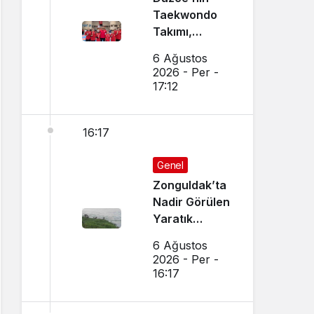
Taekwondo
Takımı,
Amasya’da
6 Ağustos
Başarı
2026 - Per -
Sağladı
17:12
16:17
Genel
Zonguldak’ta
Nadir Görülen
Yaratık
Görüntülendi
6 Ağustos
2026 - Per -
16:17