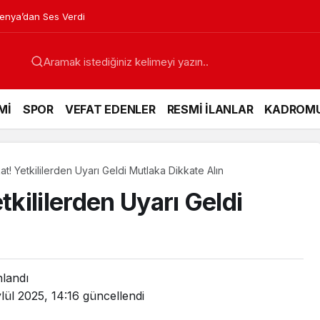
venya’dan Ses Verdi
Mİ
SPOR
VEFAT EDENLER
RESMİ İLANLAR
KADROM
at! Yetkililerden Uyarı Geldi Mutlaka Dikkate Alın
tkililerden Uyarı Geldi
nlandı
lül 2025, 14:16
güncellendi