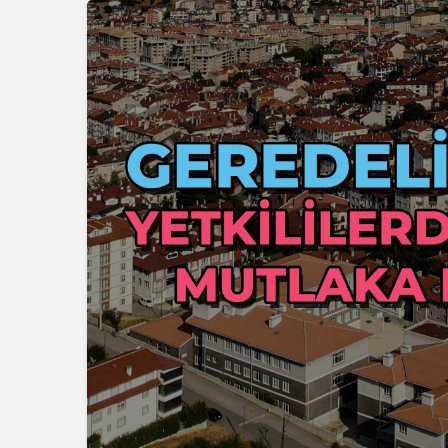
Güncel
Eğitim
Bolu’nun Tanınmış İsmi
Mahmut Alan Büyük
Düzce Üniv
Tehlikeyi Önledi
Slovenya’d