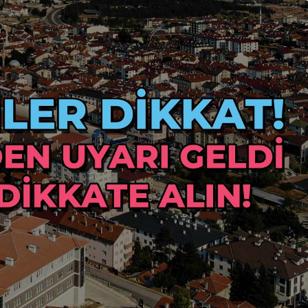
Genel
ersitesi Ekibi
Ankara Elmadağ’da Üç
an Ses Verdi
Ev Cayır Cayır Yandı