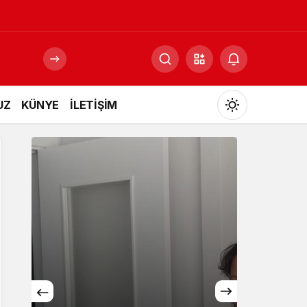
UZ
KÜNYE
İLETİŞİM
Mod
değiştir
Gündüz Modu
Gündüz modunu seçin.
Gece Modu
Gece modunu seçin.