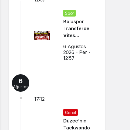
Spor
Boluspor
Transferde
Vites
Yükseltti
6 Ağustos
2026 - Per -
12:57
6
Ağustos
17:12
Genel
Düzce’nin
Taekwondo