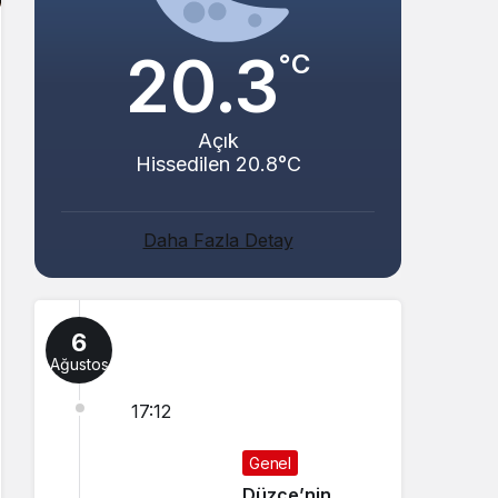
20.3
°C
Açık
Hissedilen 20.8°C
Daha Fazla Detay
6
Ağustos
17:12
Genel
Düzce’nin