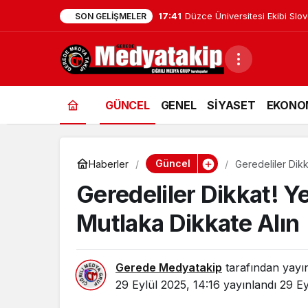
17:41
Düzce Üniversitesi Ekibi Slo
SON GELIŞMELER
GÜNCEL
GENEL
SİYASET
EKONO
Güncel
Haberler
Geredeliler Dikk
Geredeliler Dikkat! Ye
Mutlaka Dikkate Alın
Gerede Medyatakip
tarafından yayı
29 Eylül 2025, 14:16
yayınlandı
29 Ey