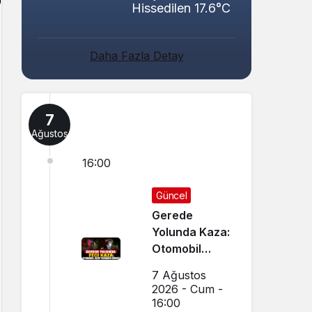
Hissedilen 17.6°C
Daha Fazla Detay
7
Ağustos
16:00
Güncel
Gerede
Yolunda Kaza:
Otomobil
Uçup
7 Ağustos
Hurdaya
2026 - Cum -
Döndü
16:00