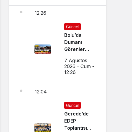
12:26
Güncel
Bolu’da
Dumanı
Görenler
Yangın Sandı,
7 Ağustos
Ekipler
2026 - Cum -
Seferber Oldu
12:26
12:04
Güncel
Gerede’de
EDEP
Toplantısı