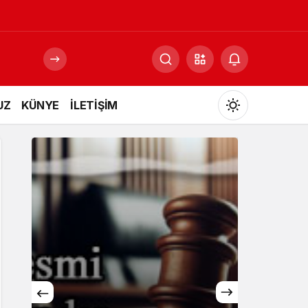
UZ
KÜNYE
İLETİŞİM
Mod
değiştir
Gündüz Modu
Gündüz modunu seçin.
Gece Modu
Gece modunu seçin.