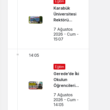
Eğitim
Karabük
Üniversitesi
Rektörü
Kırışık’tan
7 Ağustos
Aday
2026 - Cum -
Öğrencilere
15:07
Tercih Çağrısı
14:05
Eğitim
Gerede’de İki
Okulun
Öğrencileri
Başka Okulda
7 Ağustos
Eğitim
2026 - Cum -
Görecek
14:05