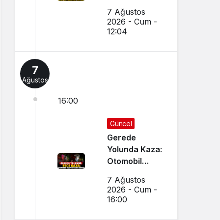
Yapıldı
7 Ağustos
2026 - Cum -
12:04
7
Ağustos
16:00
Güncel
Gerede
Yolunda Kaza:
Otomobil
Uçup
7 Ağustos
Hurdaya
2026 - Cum -
Döndü
16:00