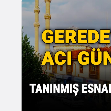
Güncel
Ünlü Oyunc
Çiftçi’nin
Bağlantısı 