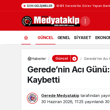
0:01
Gerede’de Görev Yapan Bank
SON GELIŞMELER
GÜNCEL
GENEL
SİYASET
EKONO
Güncel
Haberler
Gerede’nin Acı 
Gerede’nin Acı Günü:
Kaybetti
Gerede Medyatakip
tarafından yayı
30 Haziran 2026, 11:25
yayınlandı
30