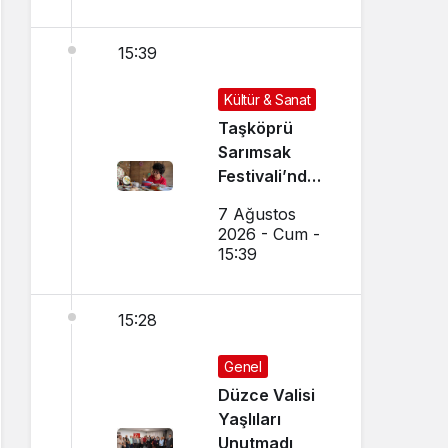
15:39
Kültür & Sanat
Taşköprü
Sarımsak
Festivali’nde
El Sanatları ve
7 Ağustos
Yöresel
2026 - Cum -
Lezzetler
15:39
Buluştu
15:28
Genel
Düzce Valisi
Yaşlıları
Unutmadı