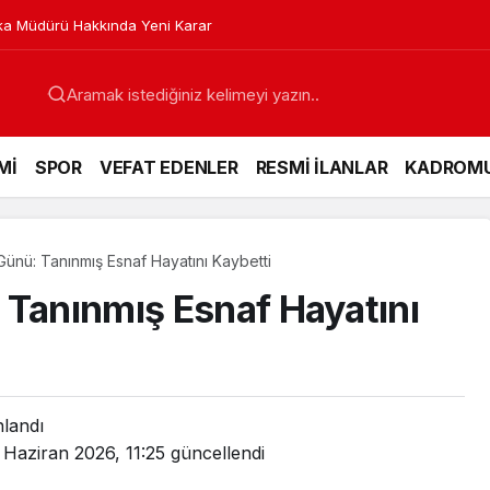
a Müdürü Hakkında Yeni Karar
Mİ
SPOR
VEFAT EDENLER
RESMİ İLANLAR
KADROM
Günü: Tanınmış Esnaf Hayatını Kaybetti
 Tanınmış Esnaf Hayatını
nlandı
 Haziran 2026, 11:25
güncellendi