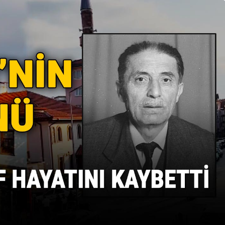
Güncel
u Ülkü Hilal
Gerede’de Görev Yapan
 Gerede
Banka Müdürü Hakkında
Ortaya Çıktı
Yeni Karar