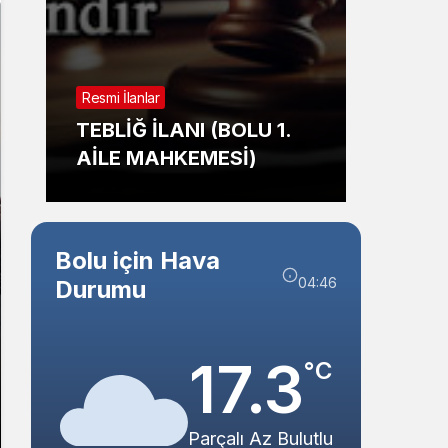
Sistem Modu
Sistem modunu seçin.
Resmi İl
Resmi İlanlar
TAŞI
TEBLİĞ İLANI (BOLU 1.
İHALE
AİLE MAHKEMESİ)
BELED
Bolu için Hava
04:46
Durumu
17.3
°C
Parçalı Az Bulutlu