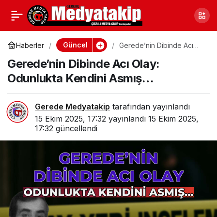
Gerede’de Altın
0
Paylaş
Bulundu!
Güncel
Haberler
Gerede’nin Dibinde Acı
Olay: Odunlukta Kendini
Gerede’nin Dibinde Acı Olay:
Asmış…
Odunlukta Kendini Asmış…
Gerede Medyatakip
tarafından yayınlandı
15 Ekim 2025, 17:32
yayınlandı
15 Ekim 2025,
17:32
güncellendi