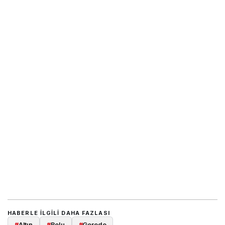
HABERLE ILGILI DAHA FAZLASI
#
Altın
#
Bolu
#
Gerede