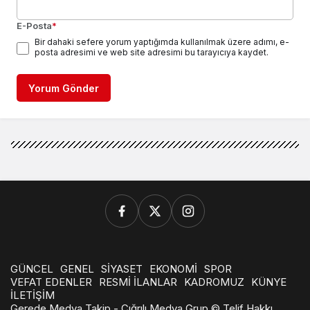
E-Posta
*
Bir dahaki sefere yorum yaptığımda kullanılmak üzere adımı, e-
posta adresimi ve web site adresimi bu tarayıcıya kaydet.
Yorum Gönder
GÜNCEL
GENEL
SİYASET
EKONOMİ
SPOR
VEFAT EDENLER
RESMİ İLANLAR
KADROMUZ
KÜNYE
İLETİŞİM
Gerede Medya Takip - Çığrılı Medya Grup © Telif Hakkı