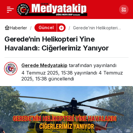
Özgür Özel ve Ümit
0
Paylaş
Özdağ Bolu’ya Geliyor
Güncel
Haberler
Gerede’nin Helikopteri
Yine Havalandı:
Gerede’nin Helikopteri Yine
Ciğerlerimiz Yanıyor
Havalandı: Ciğerlerimiz Yanıyor
Gerede Medyatakip
tarafından yayınlandı
4 Temmuz 2025, 15:38
yayınlandı
4 Temmuz
2025, 15:38
güncellendi