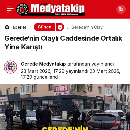
Bolu’da Çirkin Saldırı:
0
Paylaş
Genç Gazeteci
Güncel
Haberler
Gerede’nin Olaylı
Caddesinde Ortalık Yine
Gerede’nin Olaylı Caddesinde Ortalık
Karıştı
Darbedildi
Yine Karıştı
Gerede Medyatakip
tarafından yayınlandı
23 Mart 2026, 17:29
yayınlandı
23 Mart 2026,
17:29
güncellendi