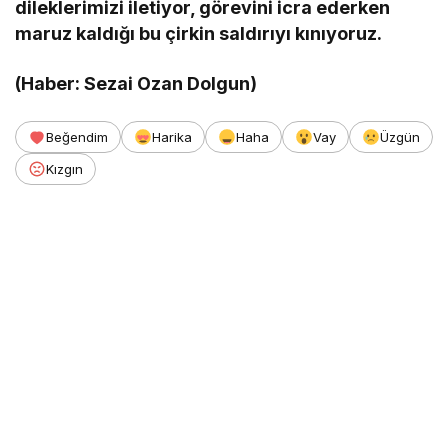
dileklerimizi iletiyor, görevini icra ederken
maruz kaldığı bu çirkin saldırıyı kınıyoruz.
(Haber: Sezai Ozan Dolgun)
Beğendim
Harika
Haha
Vay
Üzgün
Kızgın