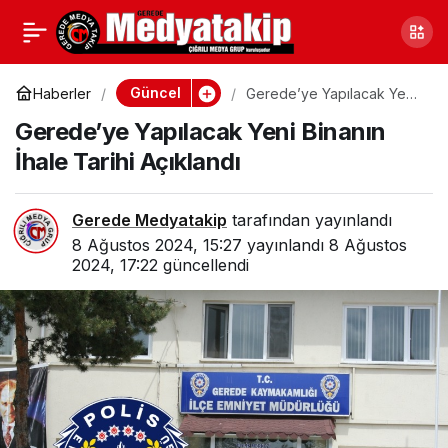
Boluspor, Iğdır FK
0
Paylaş
Maçına Odaklandı
Güncel
Haberler
Gerede’ye Yapılacak Yeni
Binanın İhale Tarihi
Gerede’ye Yapılacak Yeni Binanın
Açıklandı
İhale Tarihi Açıklandı
Gerede Medyatakip
tarafından yayınlandı
8 Ağustos 2024, 15:27
yayınlandı
8 Ağustos
2024, 17:22
güncellendi