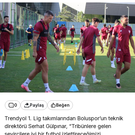
0
Paylaş
Beğen
Trendyol 1. Lig takımlarından Boluspor’un teknik
direktörü Serhat Gülpınar, “Tribünlere gelen
seyircilere iyi bir futbol izlettireceğimizi