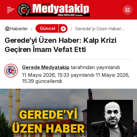
Gerede Kurban
0
Paylaş
Pazarında Fiyatlar
Güncel
Haberler
Gerede’yi Üzen Haber:
Kalp Krizi Geçiren İmam
Gerede’yi Üzen Haber: Kalp Krizi
Vefat Etti
Nasıl? Hareketlilik Arttı
Geçiren İmam Vefat Etti
Gerede Medyatakip
tarafından yayınlandı
11 Mayıs 2026, 15:33
yayınlandı
11 Mayıs 2026,
15:39
güncellendi