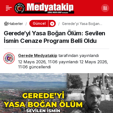
Köy Yolunda Karaca
0
Paylaş
Sürüsü Görüntülendi
Güncel
Haberler
Gerede’yi Yasa Boğan
Ölüm: Sevilen İsmin
Gerede’yi Yasa Boğan Ölüm: Sevilen
Cenaze Programı Belli
Oldu
İsmin Cenaze Programı Belli Oldu
Gerede Medyatakip
tarafından yayınlandı
12 Mayıs 2026, 11:06
yayınlandı
12 Mayıs 2026,
11:06
güncellendi