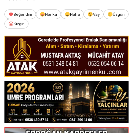
Beğendim
Harika
Haha
Vay
Üzgün
Kızgın