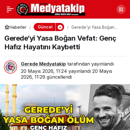
Bolu “Orman Benim”
0
Paylaş
Dedi
Güncel
Haberler
Gerede’yi Yasa Boğan
Vefat: Genç Hafız Hayatını
Gerede’yi Yasa Boğan Vefat: Genç
Kaybetti
Hafız Hayatını Kaybetti
Gerede Medyatakip
tarafından yayınlandı
20 Mayıs 2026, 11:24
yayınlandı
20 Mayıs
2026, 11:29
güncellendi