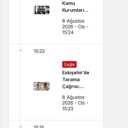
Kamu
Kurumları
Arasında İş
8 Ağustos
Birliği
2026 - Cts -
Toplantısı
15:24
Yapıldı
15:23
Sağlık
Eskişehir’de
Tarama
Çağrısı:
Birebir
8 Ağustos
Görüştü
2026 - Cts -
15:23
15:15