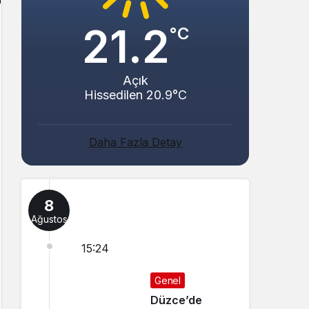
21.2
°C
Açık
Hissedilen 20.9°C
Daha Fazla Detay
8
Ağustos
15:24
Genel
Düzce’de