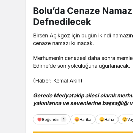
Bolu’da Cenaze Namazı 
Defnedilecek
Birsen Açıkgöz için bugün ikindi namazın
cenaze namazı kılınacak.
Merhumenin cenazesi daha sonra memleke
Edirne’de son yolculuğuna uğurlanacak.
(Haber: Kemal Akın)
Gerede Medyatakip ailesi olarak merhu
yakınlarına ve sevenlerine başsağlığı ve
Beğendim
Harika
Haha
Va
1