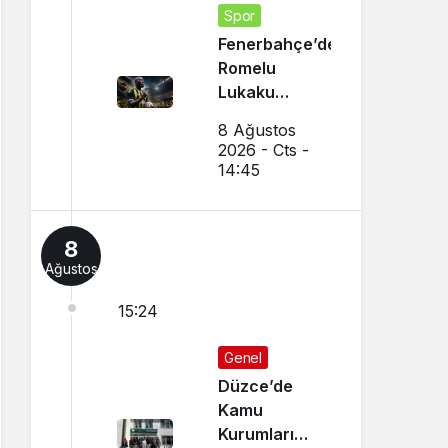
Spor
Fenerbahçe’den
Romelu
Lukaku
Transferi!
8 Ağustos
Napoli ile
2026 - Cts -
Görüşmeler
14:45
Başladı
8
Ağustos
15:24
Genel
Düzce’de
Kamu
Kurumları