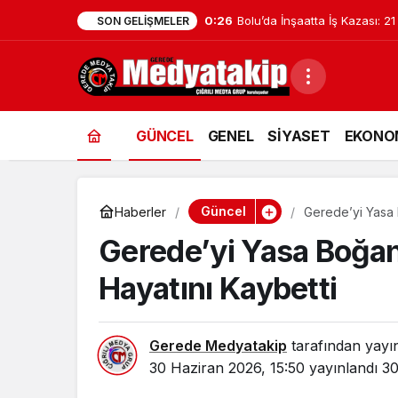
0:05
Gerede’de Emniyet Düğmeye 
SON GELIŞMELER
GÜNCEL
GENEL
SİYASET
EKONO
Güncel
Haberler
Gerede’yi Yasa 
Gerede’yi Yasa Boğa
Hayatını Kaybetti
Gerede Medyatakip
tarafından yayı
30 Haziran 2026, 15:50
yayınlandı
30