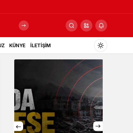
UZ
KÜNYE
İLETİŞİM
Mod
değiştir
Gündüz Modu
Gündüz modunu seçin.
Gece Modu
Gece modunu seçin.