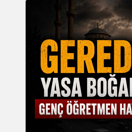
Güncel
Bolu’da İnş
Kazası: 21 
Yaralandı