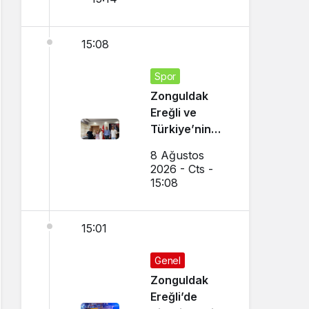
15:08
Spor
Zonguldak
Ereğli ve
Türkiye’nin
Gururu Oldu
8 Ağustos
2026 - Cts -
15:08
15:01
Genel
Zonguldak
Ereğli’de