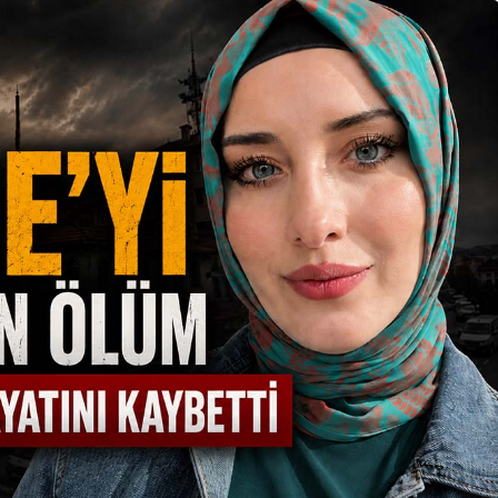
Güncel
aatta İş
Yaşındaki İşçi
Gerede’de Emniyet
Düğmeye Bastı