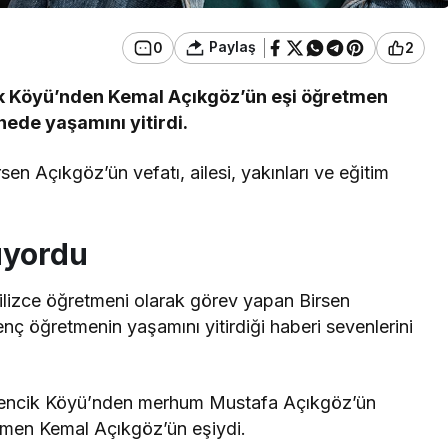
Paylaş
0
2
ik Köyü’nden Kemal Açıkgöz’ün eşi öğretmen
ede yaşamını yitirdi.
en Açıkgöz’ün vefatı, ailesi, yakınları ve eğitim
üyordu
gilizce öğretmeni olarak görev yapan Birsen
nç öğretmenin yaşamını yitirdiği haberi sevenlerini
rencik Köyü’nden merhum Mustafa Açıkgöz’ün
tmen Kemal Açıkgöz’ün eşiydi.