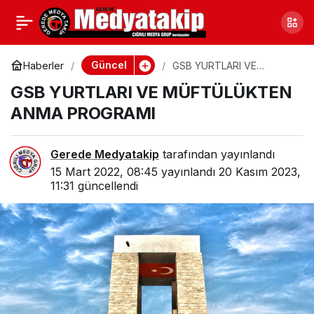
GEREDE EKSİ 17,9 İLE
0
Paylaş
DONDU!
Güncel
Haberler
GSB YURTLARI VE
MÜFTÜLÜKTEN ANMA
GSB YURTLARI VE MÜFTÜLÜKTEN
PROGRAMI
ANMA PROGRAMI
Gerede Medyatakip
tarafından yayınlandı
15 Mart 2022, 08:45
yayınlandı
20 Kasım 2023,
11:31
güncellendi