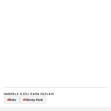
HABERLE ILGILI DAHA FAZLASI
#
Bolu
#
Güney Kore