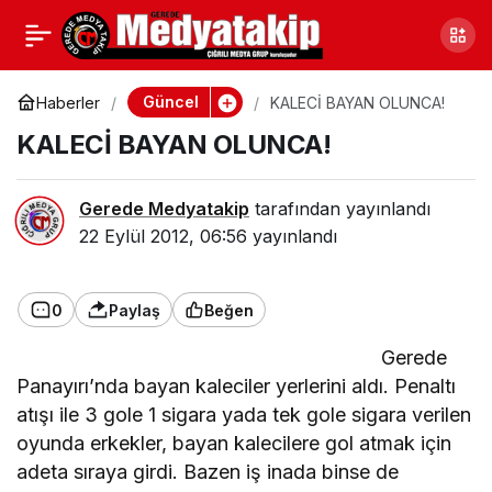
BEREKETİYLE BAŞLADI!
0
Paylaş
Güncel
Haberler
KALECİ BAYAN OLUNCA!
KALECİ BAYAN OLUNCA!
Gerede Medyatakip
tarafından yayınlandı
22 Eylül 2012, 06:56
yayınlandı
0
Paylaş
Beğen
Gerede
Panayırı’nda bayan kaleciler yerlerini aldı. Penaltı
atışı ile 3 gole 1 sigara yada tek gole sigara verilen
oyunda erkekler, bayan kalecilere gol atmak için
adeta sıraya girdi. Bazen iş inada binse de