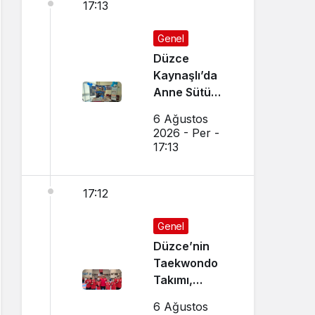
17:13
Genel
Düzce
Kaynaşlı’da
Anne Sütü
Farkındalığı
6 Ağustos
İçin Etkinlik
2026 - Per -
Düzenlendi
17:13
17:12
Genel
Düzce’nin
Taekwondo
Takımı,
Amasya’da
6 Ağustos
Başarı