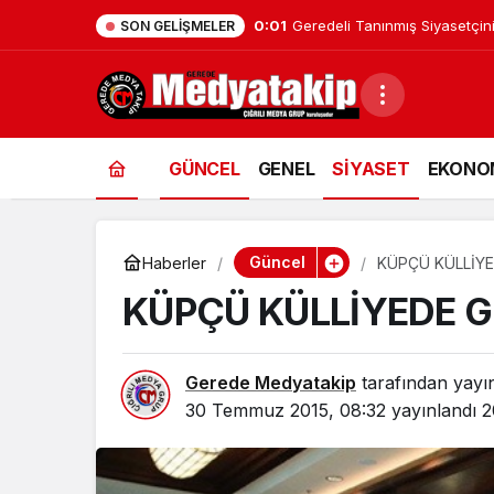
0:01
Geredeli Tanınmış Siyasetçin
SON GELIŞMELER
GÜNCEL
GENEL
SİYASET
EKONO
Güncel
Haberler
KÜPÇÜ KÜLLİY
KÜPÇÜ KÜLLİYEDE 
Gerede Medyatakip
tarafından yayı
30 Temmuz 2015, 08:32
yayınlandı
2