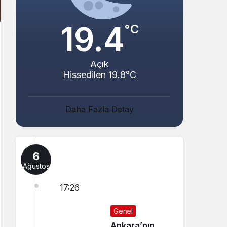
19.4
°C
Açık
Hissedilen 19.8°C
Daha Fazla Detay
6
Ağustos
17:26
Genel
Ankara’nın