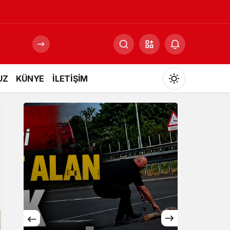
UZ
KÜNYE
İLETİŞİM
Mod
değiştir
Gündüz Modu
Gündüz modunu seçin.
Gece Modu
Gece modunu seçin.