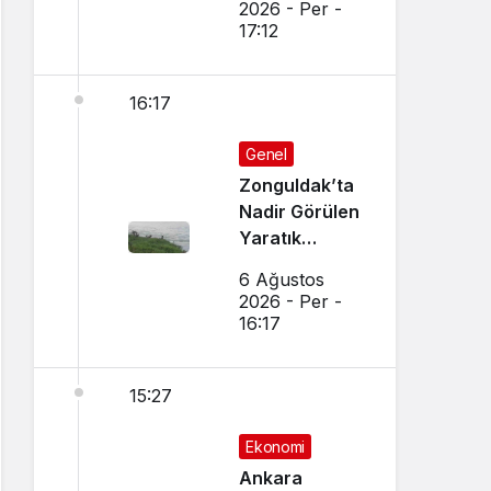
2026 - Per -
Sağladı
17:12
16:17
Genel
Zonguldak’ta
Nadir Görülen
Yaratık
Görüntülendi
6 Ağustos
2026 - Per -
16:17
15:27
Ekonomi
Ankara