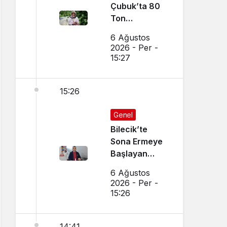
Çubuk’ta 80
Ton
Bekleniyor
6 Ağustos
2026 - Per -
15:27
15:26
Genel
Bilecik’te
Sona Ermeye
Başlayan
Mesleği
6 Ağustos
Sürdürüyor
2026 - Per -
15:26
14:41