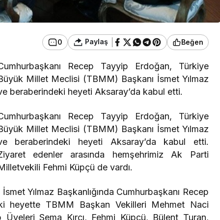
Paylaş
0
Beğen
Cumhurbaşkanı Recep Tayyip Erdoğan, Türkiye
Büyük Millet Meclisi (TBMM) Başkanı İsmet Yılmaz
ve beraberindeki heyeti Aksaray’da kabul etti.
Cumhurbaşkanı Recep Tayyip Erdoğan, Türkiye
Büyük Millet Meclisi (TBMM) Başkanı İsmet Yılmaz
ve beraberindeki heyeti Aksaray’da kabul etti.
Ziyaret edenler arasında hemşehrimiz Ak Parti
Milletvekili Fehmi Küpçü de vardı.
 İsmet Yılmaz Başkanlığında Cumhurbaşkanı Recep
deki heyette TBMM Başkan Vekilleri Mehmet Naci
Üyeleri Sema Kırcı, Fehmi Küpçü, Bülent Turan,