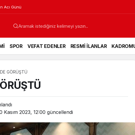
in Acı Günü
Mİ
SPOR
VEFAT EDENLER
RESMİ İLANLAR
KADROM
EDE GÖRÜŞTÜ
GÖRÜŞTÜ
nlandı
0 Kasım 2023, 12:00
güncellendi