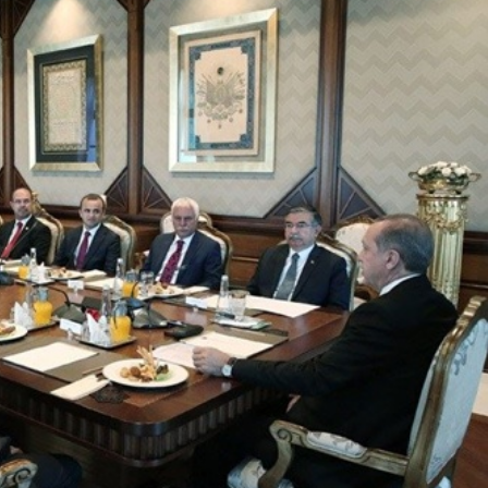
Güncel
VE TEKSTİL
 TOPLAMA
Bolu’nun Tanınmış İsmi
 (GEREDE
Mahmut Alan Büyük
İ)
Tehlikeyi Önledi