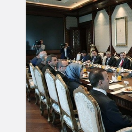
Resmi İlanlar
AMBALAJ 
Güncel
ATIKLARI
Geredeli Tanınmış
İHALELERİ
Siyasetçinin Acı Günü
BELEDİYES