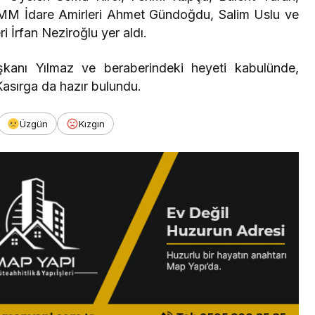
MM İdare Amirleri Ahmet Gündoğdu, Salim Uslu ve
 İrfan Neziroğlu yer aldı.
anı Yılmaz ve beraberindeki heyeti kabulünde,
asırga da hazır bulundu.
Üzgün
Kızgın