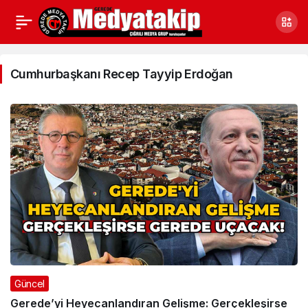
Cumhurbaşkanı
Recep
Cumhurbaşkanı Recep Tayyip Erdoğan
Tayyip
Erdoğan
Haberleri
Güncel
Gerede’yi Heyecanlandıran Gelişme: Gerçekleşirse