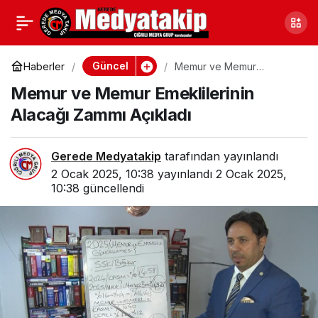
Ekmek Parasını Korumak
0
Paylaş
İsterken Canından
Güncel
Haberler
Memur ve Memur
Emeklilerinin Alacağı
Memur ve Memur Emeklilerinin
Zammı Açıkladı
Oluyordu
Alacağı Zammı Açıkladı
Gerede Medyatakip
tarafından yayınlandı
2 Ocak 2025, 10:38
yayınlandı
2 Ocak 2025,
10:38
güncellendi