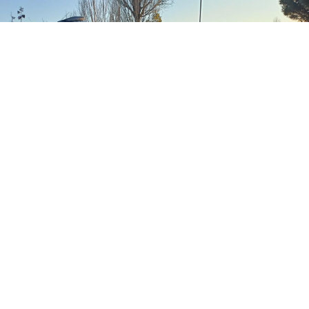
0
Paylaş
Beğen
Kocaeli’nin Gebze ilçesinde, tırındaki
akaryakıtı gasbetmek isteyen 3 kişiyle
yaşanan arbede sonucunda tır sürücüsü
boynundan bıçaklandı.
Olay, Barış Mahallesi’ndeki nakliyatçılar garajında
meydana geldi.
07 DCH 44 plakalı tırın yanına gelen