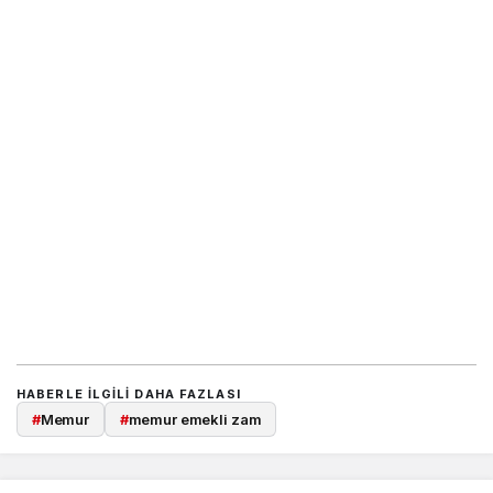
HABERLE ILGILI DAHA FAZLASI
#
Memur
#
memur emekli zam