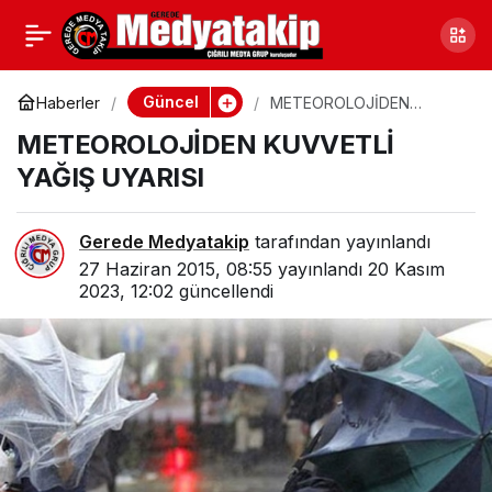
ORMANDA MANTAR AVI
0
Paylaş
BAŞLADI
Güncel
Haberler
METEOROLOJİDEN
KUVVETLİ YAĞIŞ UYARISI
METEOROLOJİDEN KUVVETLİ
YAĞIŞ UYARISI
Gerede Medyatakip
tarafından yayınlandı
27 Haziran 2015, 08:55
yayınlandı
20 Kasım
2023, 12:02
güncellendi