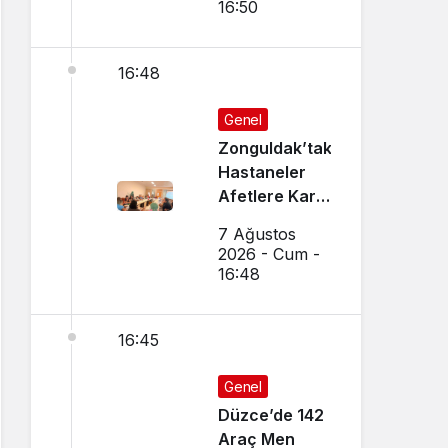
16:50
16:48
Genel
Zonguldak’taki
Hastaneler
Afetlere Karşı
Hazırlanıyor
7 Ağustos
2026 - Cum -
16:48
16:45
Genel
Düzce’de 142
Araç Men