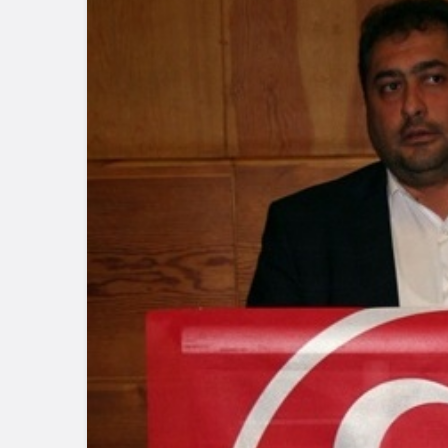
Genel
Spor
Karadeniz Ereğli’de
Fenerbahç
Dronlu Trafik Denetimi
Lukaku Tra
Yapılıyor
ile Görüşm