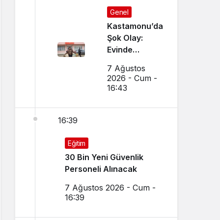
Genel
Kastamonu’da
Şok Olay:
Evinde
Vurulmuş
7 Ağustos
Halde
2026 - Cum -
Bulundu
16:43
16:39
Eğitim
30 Bin Yeni Güvenlik
Personeli Alınacak
7 Ağustos 2026 - Cum -
16:39