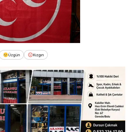
Üzgün
Kızgın