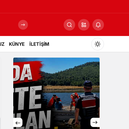
UZ
KÜNYE
İLETİŞİM
Mod
değiştir
Gündüz Modu
Gündüz modunu seçin.
Gece Modu
Gece modunu seçin.