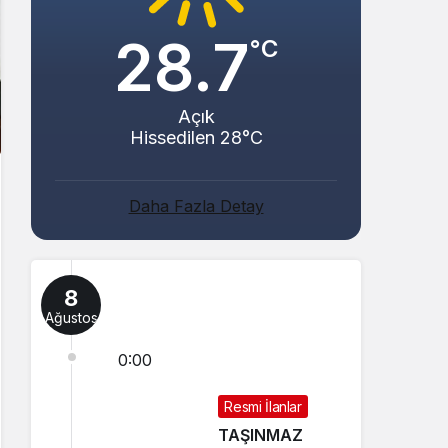
28.7
°C
Açık
Hissedilen 28°C
Daha Fazla Detay
8
Ağustos
0:00
Resmi İlanlar
TAŞINMAZ