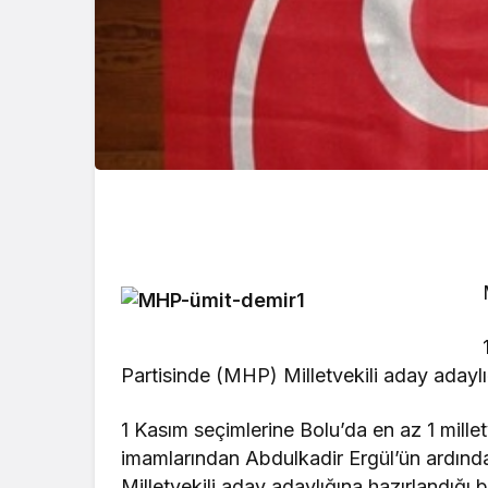
Partisinde (MHP) Milletvekili aday adaylı
1 Kasım seçimlerine Bolu’da en az 1 mille
imamlarından Abdulkadir Ergül’ün ardınd
Milletvekili aday adaylığına hazırlandığı bel