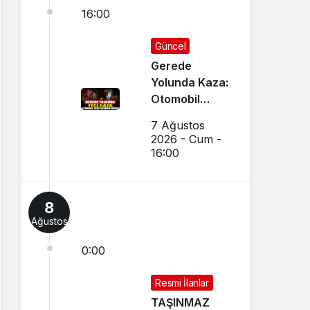
16:00
Güncel
Gerede
Yolunda Kaza:
Otomobil
Uçup
7 Ağustos
Hurdaya
2026 - Cum -
Döndü
16:00
8
Ağustos
0:00
Resmi İlanlar
TAŞINMAZ