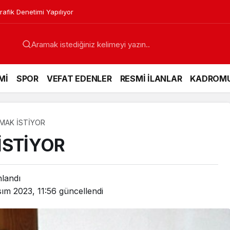
rafik Denetimi Yapılıyor
Mİ
SPOR
VEFAT EDENLER
RESMİ İLANLAR
KADROM
MAK İSTİYOR
İSTİYOR
nlandı
ım 2023, 11:56
güncellendi