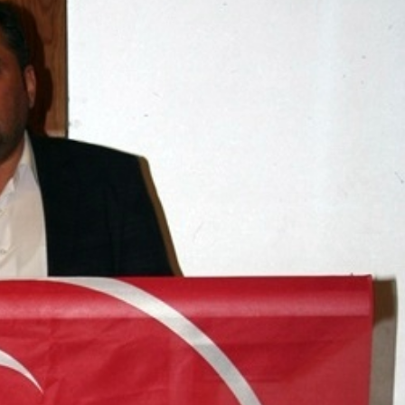
Güncel
e’den Romelu
Bolu’da Gölete Bırakılan
nsferi! Napoli
500 Metrelik Ağ Ele
eler Başladı
Geçirildi