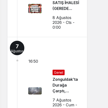
SATIŞ İHALESİ
(GEREDE
BELEDİYESİ)
8 Ağustos
2026 - Cts -
0:00
7
Ağustos
16:50
Genel
Zonguldak’ta
Durağa
Çarptı,
Araziye Uçtu,
7 Ağustos
Alev Aldı
2026 - Cum -