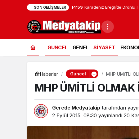
14:59
Karadeniz Ereğli’de Dronlu T
SON GELIŞMELER
GÜNCEL
GENEL
SİYASET
EKONO
Güncel
Haberler
MHP ÜMİTLİ OL
MHP ÜMİTLİ OLMAK 
Gerede Medyatakip
tarafından yayı
2 Eylül 2015, 08:30
yayınlandı
20 Kas