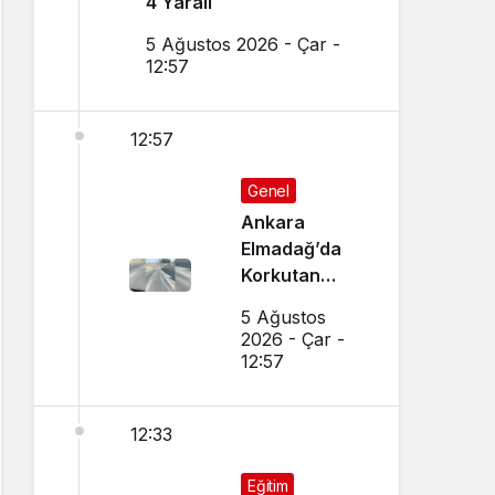
4 Yaralı
5 Ağustos 2026 - Çar -
12:57
12:57
Genel
Ankara
Elmadağ’da
Korkutan
Transmikser
5 Ağustos
Yangını
2026 - Çar -
12:57
12:33
Eğitim