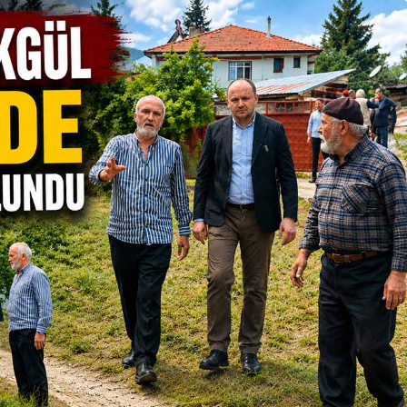
Genel
Zonguldak’ta Halk
’ta HASAD
Oyunları Ekibi
rı Kursları
Makedonya ve
Sırbistan’a Uğurlandı