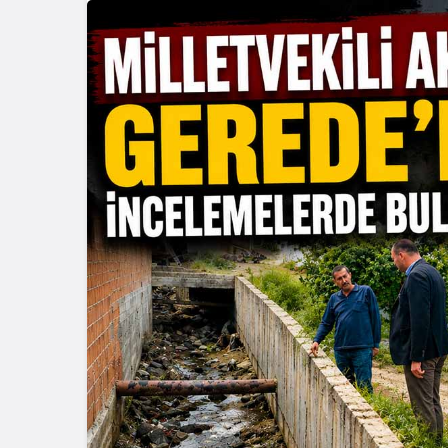
Güncel
Genel
Gerede’nin İlçe Sağlık
Zonguldak
Müdürü Değişti: Yeni
Halk Oyunla
Müdür Göreve Başladı
Başlıyor