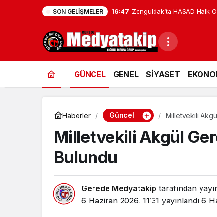
16:47
Zonguldak’ta HASAD Halk Oyu
SON GELIŞMELER
GÜNCEL
GENEL
SİYASET
EKONO
Güncel
Haberler
Milletvekili Ak
Milletvekili Akgül Ge
Bulundu
Gerede Medyatakip
tarafından yayı
6 Haziran 2026, 11:31
yayınlandı
6 Ha