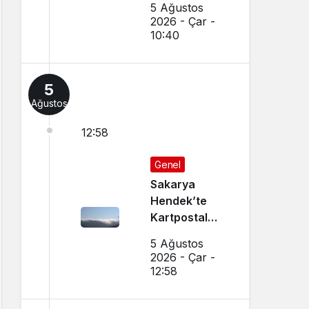
5 Ağustos
Esnaf
2026 - Çar -
Hayatını
10:40
Kaybetti
5
Ağustos
12:58
Genel
Sakarya
Hendek’te
Kartpostal
Gibi Manzara
5 Ağustos
Büyüledi
2026 - Çar -
12:58