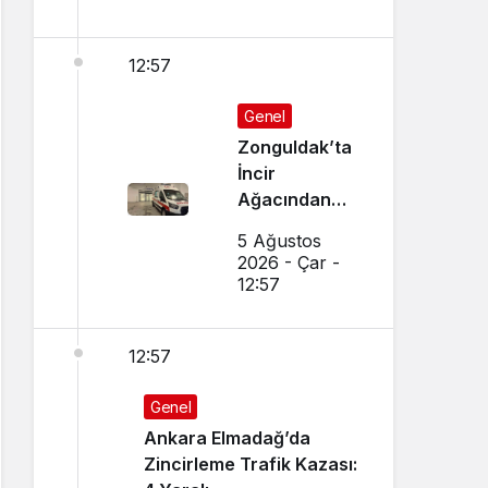
12:57
Genel
Zonguldak’ta
İncir
Ağacından
Düşen Adam
5 Ağustos
Ağır
2026 - Çar -
Yaralandı
12:57
12:57
Genel
Ankara Elmadağ’da
Zincirleme Trafik Kazası: