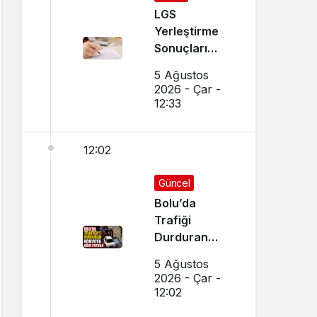
LGS
Yerleştirme
Sonuçları
Açıklandı!
5 Ağustos
Sonuçlar
2026 - Çar -
Nereden
12:33
Sorgulanır,
Nakil
12:02
Başvuruları
Nasıl Yapılır?
Güncel
Bolu’da
Trafiği
Durduran
Konvoya Ağır
5 Ağustos
Fatura
2026 - Çar -
12:02