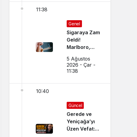
11:38
Genel
Sigaraya Zam
Geldi!
Marlboro,
Parliament,
5 Ağustos
Winston,
2026 - Çar -
Camel JTI
11:38
Grubu
Zamlandı mı?
10:40
İşte 5
Ağustos 2026
Güncel Sigara
Güncel
Fiyatları
Gerede ve
Yeniçağa’yı
Üzen Vefat:
Tanınmış