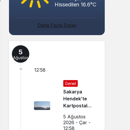
Hissedilen 16.6°C
Daha Fazla Detay
5
Ağustos
12:58
Genel
Sakarya
Hendek’te
Kartpostal
Gibi Manzara
5 Ağustos
Büyüledi
2026 - Çar -
12:58