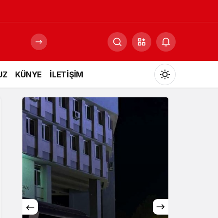
UZ
KÜNYE
İLETİŞİM
Mod
değiştir
Gündüz Modu
Gündüz modunu seçin.
Gece Modu
Gece modunu seçin.