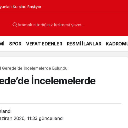
nları Kursları Başlıyor
Mİ
SPOR
VEFAT EDENLER
RESMİ İLANLAR
KADROM
gül Gerede’de İncelemelerde Bulundu
rede’de İncelemelerde
nlandı
ziran 2026, 11:33
güncellendi